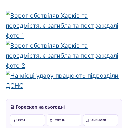
🔮 Гороскоп на сьогодні
♈
♉
♊
Овен
Телець
Близнюки