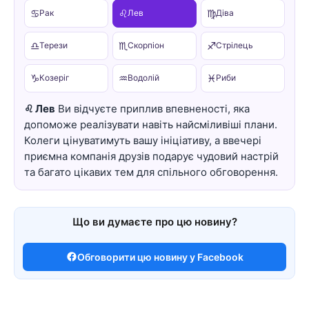
♋
♌
♍
Рак
Лев
Діва
♎
♏
♐
Терези
Скорпіон
Стрілець
♑
♒
♓
Козеріг
Водолій
Риби
♌ Лев
Ви відчуєте приплив впевненості, яка
допоможе реалізувати навіть найсміливіші плани.
Колеги цінуватимуть вашу ініціативу, а ввечері
приємна компанія друзів подарує чудовий настрій
та багато цікавих тем для спільного обговорення.
Що ви думаєте про цю новину?
Обговорити цю новину у Facebook