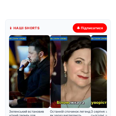
📱 НАШІ SHORTS
🔔 Підписатися
Зеленський встановив
Останній спочинок легенд:
3 серпня: церко
чіткий термін для
як зараз виглядають
сьогодні, що не