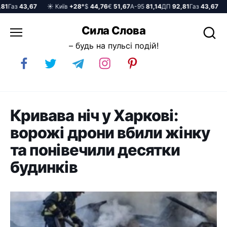
Газ
43,67
☀️ Київ
+28°
$
44,76
€
51,67
А-95
81,14
ДП
92,81
Газ
43,67
☀️
Перейти
Сила Слова
до
– будь на пульсі подій!
вмісту
Кривава ніч у Харкові:
ворожі дрони вбили жінку
та понівечили десятки
будинків