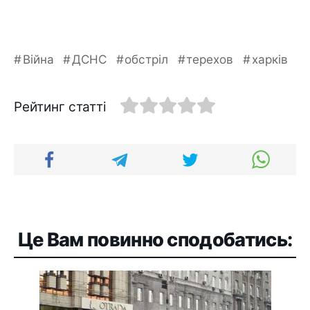
Війна
ДСНС
обстріл
терехов
харків
Рейтинг статті
Це Вам повинно сподобатись: