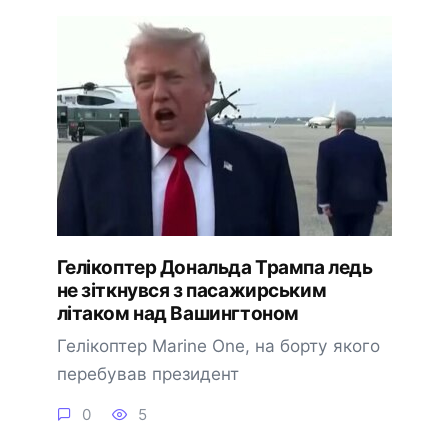
Гелікоптер Дональда Трампа ледь
не зіткнувся з пасажирським
літаком над Вашингтоном
Гелікоптер Marine One, на борту якого
перебував президент
0
5