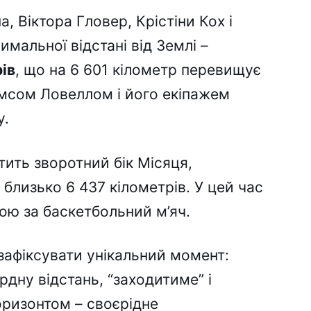
а, Віктора Гловер, Крістіни Кох і
мальної відстані від Землі –
ів
, що на 6 601 кілометр перевищує
мсом Ловеллом і його екіпажем
у.
тить зворотний бік Місяця,
 близько 6 437 кілометрів. У цей час
ою за баскетбольний м’яч.
зафіксувати унікальний момент:
дну відстань, “заходитиме” і
оризонтом – своєрідне