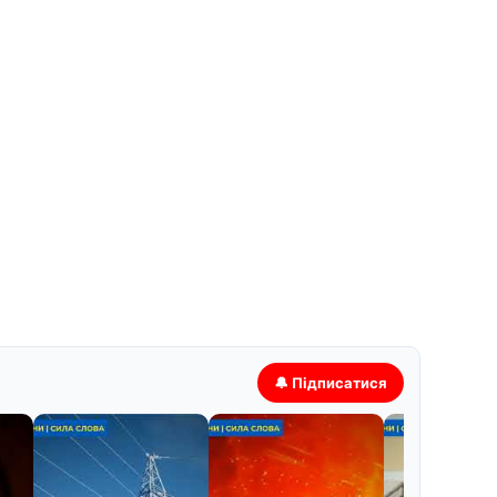
🔔 Підписатися