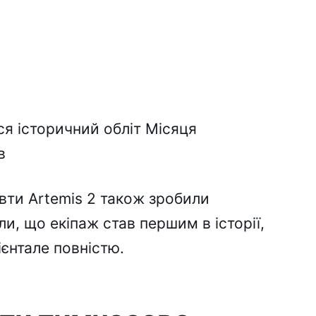
ся історичний обліт Місяця
в
вти Artemis 2 також зробили
, що екіпаж став першим в історії,
ієнтале повністю.