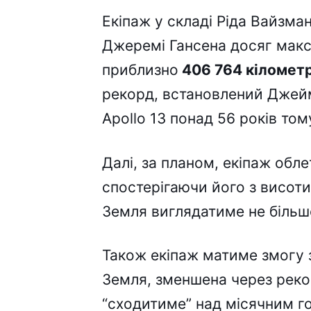
Екіпаж у складі Ріда Вайзман
Джеремі Гансена досяг макси
приблизно
406 764 кілометр
рекорд, встановлений Джей
Apollo 13 понад 56 років том
Далі, за планом, екіпаж обле
спостерігаючи його з висоти
Земля виглядатиме не більш
Також екіпаж матиме змогу 
Земля, зменшена через рекор
“сходитиме” над місячним г