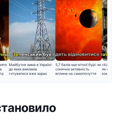
вято
Майбутня зима в Україні:
5,7 балів магнітної бурі: як
«Харків – перша 
а
до яких викликів
сонячна активність
як народився цей
гр
готуватися вже зараз
вплине на самопочуття
кому було зручно
становило