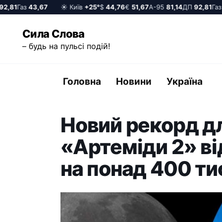
,81
Газ
43,67
☀️ Київ
+25°
$
44,76
€
51,67
А-95
81,14
ДП
92,81
Газ
4
Перейти
Сила Слова
до
– будь на пульсі подій!
вмісту
Головна
Новини
Україна
Новий рекорд д
«Артеміди 2» ві
на понад 400 ти