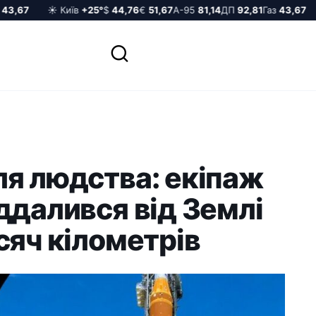
3,67
☀️ Київ
+25°
$
44,76
€
51,67
А-95
81,14
ДП
92,81
Газ
43,67
ля людства: екіпаж
ддалився від Землі
сяч кілометрів