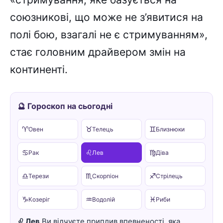
союзникові, що може не з’явитися на
полі бою, взагалі не є стримуванням»,
стає головним драйвером змін на
континенті.
🔮 Гороскоп на сьогодні
♈
♉
♊
Овен
Телець
Близнюки
♋
♌
♍
Рак
Лев
Діва
♎
♏
♐
Терези
Скорпіон
Стрілець
♑
♒
♓
Козеріг
Водолій
Риби
♌ Лев
Ви відчуєте приплив впевненості, яка