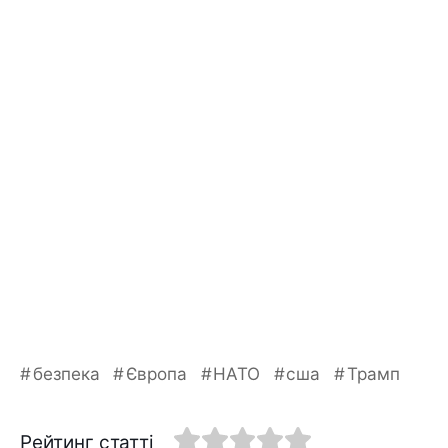
безпека
Європа
НАТО
сша
Трамп
Рейтинг статті