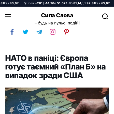
Газ
43,67
☀️ Київ
+26°
$
44,76
€
51,67
А-95
81,14
ДП
92,81
Газ
43,67
☀️
Перейти
Сила Слова
до
– будь на пульсі подій!
вмісту
НАТО в паніці: Європа
готує таємний «План Б» на
випадок зради США