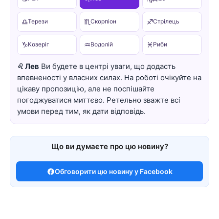
♎
♏
♐
Терези
Скорпіон
Стрілець
♑
♒
♓
Козеріг
Водолій
Риби
♌ Лев
Ви будете в центрі уваги, що додасть
впевненості у власних силах. На роботі очікуйте на
цікаву пропозицію, але не поспішайте
погоджуватися миттєво. Ретельно зважте всі
умови перед тим, як дати відповідь.
Що ви думаєте про цю новину?
Обговорити цю новину у Facebook