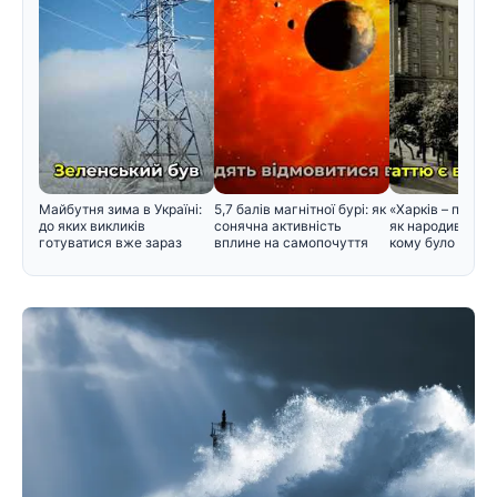
Майбутня зима в Україні:
5,7 балів магнітної бурі: як
«Харків – перша
до яких викликів
сонячна активність
як народився цей
готуватися вже зараз
вплине на самопочуття
кому було зручн