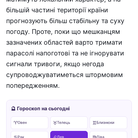
більшій частині території країни
прогнозують більш стабільну та суху
погоду. Проте, поки що мешканцям
зазначених областей варто тримати
парасолі напоготові та не ігнорувати
сигнали тривоги, якщо негода
супроводжуватиметься штормовим
попередженням.
🔮 Гороскоп на сьогодні
♈
♉
♊
Овен
Телець
Близнюки
♋
♌
♍
Рак
Лев
Діва