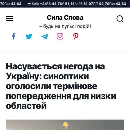
Газ
43,63
🌧️ Київ
+24°
$
44,76
€
51,61
А-95
81,07
ДП
92,70
Газ
43,63
🌧
Перейти
Сила Слова
до
– будь на пульсі подій!
вмісту
Насувається негода на
Україну: синоптики
оголосили термінове
попередження для низки
областей