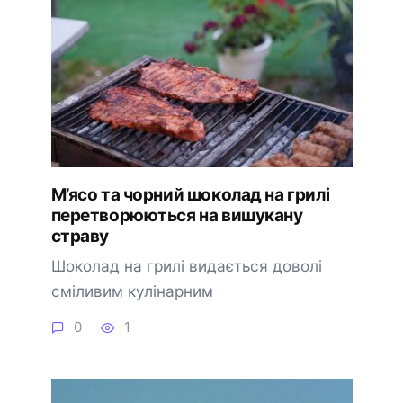
М’ясо та чорний шоколад на грилі
перетворюються на вишукану
страву
Шоколад на грилі видається доволі
сміливим кулінарним
0
1