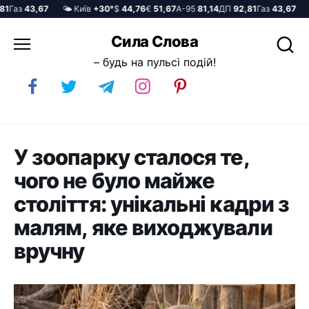
Газ
43,67
🌤️ Київ
+30°
$
44,76
€
51,67
А-95
81,14
ДП
92,81
Газ
43,67
🌤️
Перейти
Сила Слова
до
– будь на пульсі подій!
вмісту
У зоопарку сталося те,
чого не було майже
століття: унікальні кадри з
малям, яке виходжували
вручну