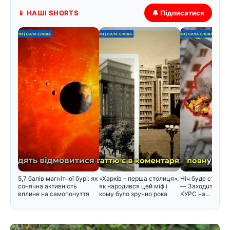
📱 НАШІ SHORTS
🔔 Підписатися
5,7 балів магнітної бурі: як
«Харків – перша столиця»:
Hiч бyдe cтpaшнa
сонячна активність
як народився цей міф і
— Зaxoдuть ABIA
вплине на самопочуття
кому було зручно рока
KУPC нa…