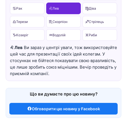
♋
♌
♍
Рак
Лев
Діва
♎
♏
♐
Терези
Скорпіон
Стрілець
♑
♒
♓
Козеріг
Водолій
Риби
♌ Лев
Ви зараз у центрі уваги, тож використовуйте
цей час для презентації своїх ідей колегам. У
стосунках не бійтеся показувати свою вразливість,
це лише зробить союз міцнішим. Вечір проведіть у
приємній компанії.
Що ви думаєте про цю новину?
Обговорити цю новину у Facebook