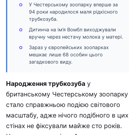
У Честерському зоопарку вперше за
94 роки народилося маля рідкісного
трубкозуба.
Дитинча на ім’я Вомбл виходжували
вручну через нестачу молока у матері.
Зараз у європейських зоопарках
мешкає лише 68 особин цього
загадкового виду.
Народження трубкозуба
у
британському Честерському зоопарку
стало справжньою подією світового
масштабу, адже нічого подібного в цих
стінах не фіксували майже сто років.