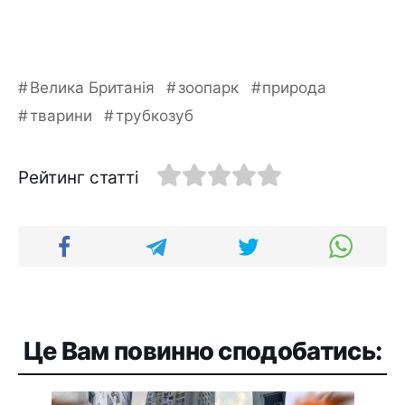
Велика Британія
зоопарк
природа
тварини
трубкозуб
Рейтинг статті
Це Вам повинно сподобатись: