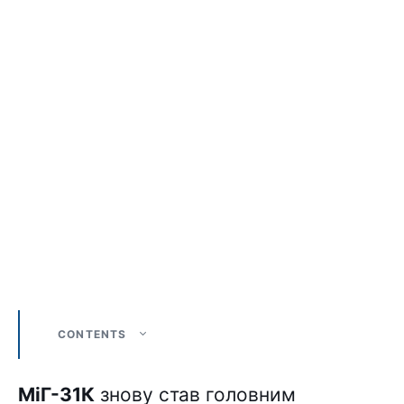
CONTENTS
МіГ-31К
знову став головним