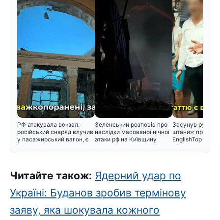
РФ атакувала вокзал:
Зеленський розповів про
Засунув руку ме
російський снаряд влучив
наслідки масованої нічної
штани»: проти з
у пасажирський вагон, є
атаки рф на Київщину
EnglishTop вису
Читайте також:
Ядерний удар по
Україні: Буданов зробив термінову
заяву, яка шокувала кожного