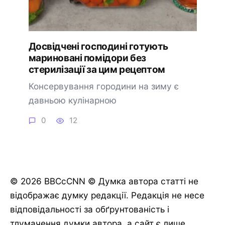
Досвідчені господині готують
мариновані помідори без
стерилізації за цим рецептом
Консервування городини на зиму є
давньою кулінарною
0
12
© 2026 BBCcCNN © Думка автора статті не
відображає думку редакції. Редакція не несе
відповідальності за обґрунтованість і
тлумачення думки автора, а сайт є лише