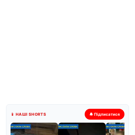
📱 НАШІ SHORTS
🔔 Підписатися