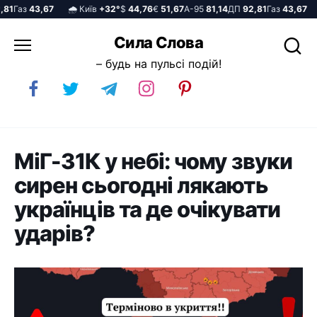
1
Газ
43,67
🌧️ Київ
+32°
$
44,76
€
51,67
А-95
81,14
ДП
92,81
Газ
43,67
🌧
Перейти
Сила Слова
до
– будь на пульсі подій!
вмісту
МіГ-31К у небі: чому звуки
сирен сьогодні лякають
українців та де очікувати
ударів?