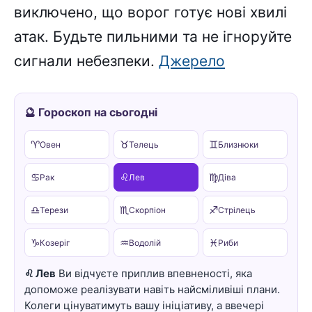
виключено, що ворог готує нові хвилі
атак. Будьте пильними та не ігноруйте
сигнали небезпеки.
Джерело
🔮 Гороскоп на сьогодні
♈
♉
♊
Овен
Телець
Близнюки
♋
♌
♍
Рак
Лев
Діва
♎
♏
♐
Терези
Скорпіон
Стрілець
♑
♒
♓
Козеріг
Водолій
Риби
♌ Лев
Ви відчуєте приплив впевненості, яка
допоможе реалізувати навіть найсміливіші плани.
Колеги цінуватимуть вашу ініціативу, а ввечері