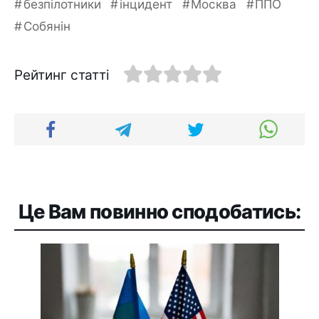
безпілотники
інцидент
Москва
ППО
Собянін
Рейтинг статті
Це Вам повинно сподобатись: