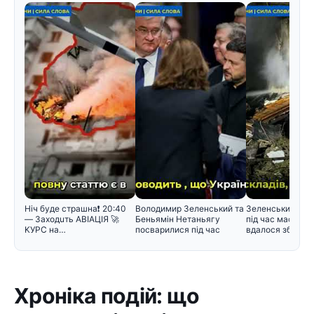
Hiч бyдe cтpaшнa❗️ 20:40
Володимир Зеленський та
Зеленський поя
— Зaxoдuть ABIAЦIЯ 🚀
Беньямін Нетаньягу
під час масован
KУPC нa…
посварилися під час
вдалося збити л
зустріч
Хроніка подій: що