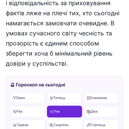
і відповідальність за приховування
фактів ляже на плечі тих, хто сьогодні
намагається замовчати очевидне. В
умовах сучасного світу чесність та
прозорість є єдиним способом
зберегти хоча б мінімальний рівень
довіри у суспільстві.
🔮 Гороскоп на сьогодні
♈
♉
♊
Овен
Телець
Близнюки
♋
♌
♍
Рак
Лев
Діва
♎
♏
♐
Терези
Скорпіон
Стрілець