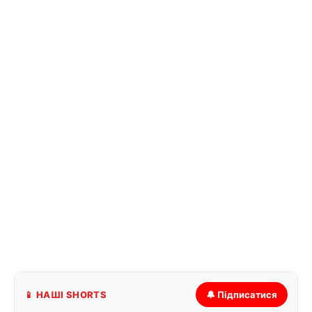
📱 НАШІ SHORTS
🔔 Підписатися