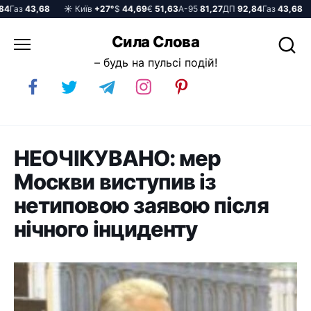
Газ
43,68
☀️ Київ
+27°
$
44,69
€
51,63
А-95
81,27
ДП
92,84
Газ
43,68
☀️
Перейти
Сила Слова
до
– будь на пульсі подій!
вмісту
НЕОЧІКУВАНО: мер
Москви виступив із
нетиповою заявою після
нічного інциденту