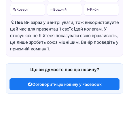
♑
♒
♓
Козеріг
Водолій
Риби
♌ Лев
Ви зараз у центрі уваги, тож використовуйте
цей час для презентації своїх ідей колегам. У
стосунках не бійтеся показувати свою вразливість,
це лише зробить союз міцнішим. Вечір проведіть у
приємній компанії.
Що ви думаєте про цю новину?
Обговорити цю новину у Facebook