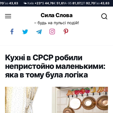
Газ
43,63
🌤️ Київ
+23°
$
44,76
€
51,61
А-95
81,07
ДП
92,70
Газ
43,63
🌤
Перейти
Сила Слова
до
– будь на пульсі подій!
вмісту
Кухні в СРСР робили
непристойно маленькими:
яка в тому була логіка