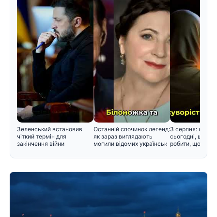
Зеленський встановив
Останній спочинок легенд:
3 серпня: церко
чіткий термін для
як зараз виглядають
сьогодні, що не
закінчення війни
могили відомих українськ
робити, щоб не 