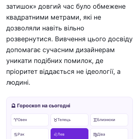
затишок» довгий час було обмежене
квадратними метрами, які не
дозволяли навіть вільно
розвернутися. Вивчення цього досвіду
допомагає сучасним дизайнерам
уникати подібних помилок, де
пріоритет віддається не ідеології, а
людині.
🔮 Гороскоп на сьогодні
♈
♉
♊
Овен
Телець
Близнюки
♋
♌
♍
Рак
Лев
Діва