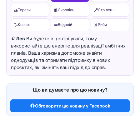
♎
♏
♐
Терези
Скорпіон
Стрілець
♑
♒
♓
Козеріг
Водолій
Риби
♌ Лев
Ви будете в центрі уваги, тому
використайте цю енергію для реалізації амбітних
планів. Ваша харизма допоможе знайти
однодумців та отримати підтримку в нових
проєктах, які змінять ваш підхід до справ.
Що ви думаєте про цю новину?
Обговорити цю новину у Facebook