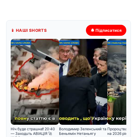
📱 НАШІ SHORTS
🔔 Підписатися
Hiч бyдe cтpaшнa❗️ 20:40
Володимир Зеленський та
Пророцтва Ванг
— Зaxoдuть ABIAЦIЯ 🚀
Беньямін Нетаньягу
на 2026 рік поч