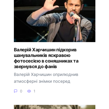
Валерій Харчишин підкорив
шанувальників яскравою
фотосесією в соняшниках та
звернувся до фанів
Валерій Харчишин оприлюднив
атмосферні знімки посеред
0
1