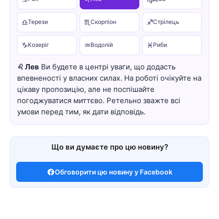
♎
♏
♐
Терези
Скорпіон
Стрілець
♑
♒
♓
Козеріг
Водолій
Риби
♌ Лев
Ви будете в центрі уваги, що додасть
впевненості у власних силах. На роботі очікуйте на
цікаву пропозицію, але не поспішайте
погоджуватися миттєво. Ретельно зважте всі
умови перед тим, як дати відповідь.
Що ви думаєте про цю новину?
Обговорити цю новину у Facebook