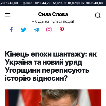
Газ
43,63
⛈️ Київ
+18°
$
44,76
€
51,61
А-95
81,07
ДП
92,70
Газ
43,63
⛈️
Перейти
Сила Слова
до
– будь на пульсі подій!
вмісту
Кінець епохи шантажу: як
Україна та новий уряд
Угорщини переписують
історію відносин?