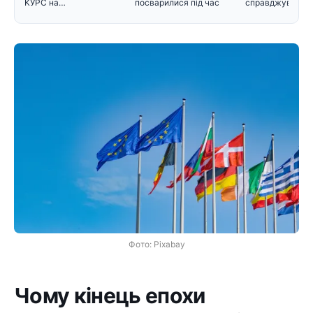
KУPC нa…
посварилися під час
справджуватися
зустріч
прогнозувал
Фото: Pixabay
Чому кінець епохи