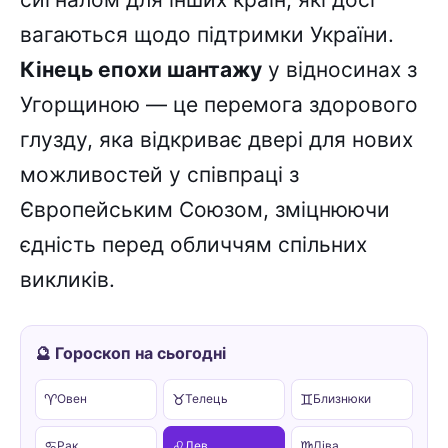
вагаються щодо підтримки України.
Кінець епохи шантажу
у відносинах з
Угорщиною — це перемога здорового
глузду, яка відкриває двері для нових
можливостей у співпраці з
Європейським Союзом, зміцнюючи
єдність перед обличчям спільних
викликів.
🔮 Гороскоп на сьогодні
♈
♉
♊
Овен
Телець
Близнюки
♋
♌
♍
Рак
Лев
Діва