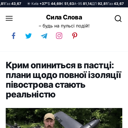
1
Газ
43,67
☀️ Київ
+37°
$
44,69
€
51,63
А-95
81,14
ДП
92,81
Газ
43,67
☀
Перейти
Сила Слова
до
– будь на пульсі подій!
вмісту
Крим опиниться в пастці:
плани щодо повної ізоляції
півострова стають
реальністю