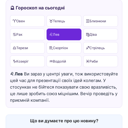
🔮 Гороскоп на сьогодні
♈
♉
♊
Овен
Телець
Близнюки
♋
♌
♍
Рак
Лев
Діва
♎
♏
♐
Терези
Скорпіон
Стрілець
♑
♒
♓
Козеріг
Водолій
Риби
♌ Лев
Ви зараз у центрі уваги, тож використовуйте
цей час для презентації своїх ідей колегам. У
стосунках не бійтеся показувати свою вразливість,
це лише зробить союз міцнішим. Вечір проведіть у
приємній компанії.
Що ви думаєте про цю новину?