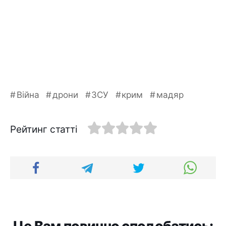
Війна
дрони
ЗСУ
крим
мадяр
Рейтинг статті