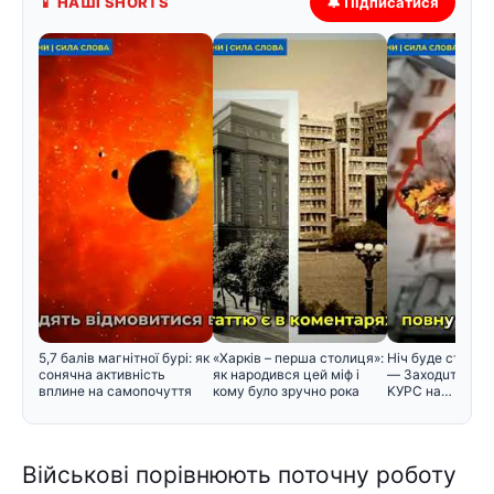
📱 НАШІ SHORTS
🔔 Підписатися
5,7 балів магнітної бурі: як
«Харків – перша столиця»:
Hiч бyдe cтpaшнa
сонячна активність
як народився цей міф і
— Зaxoдuть ABIA
вплине на самопочуття
кому було зручно рока
KУPC нa…
Військові порівнюють поточну роботу