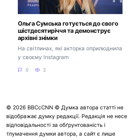
Ольга Сумська готується до свого
шістдесятиріччя та демонструє
архівні знімки
На світлинах, які акторка оприлюднила
у своєму Instagram
0
2
© 2026 BBCcCNN © Думка автора статті не
відображає думку редакції. Редакція не несе
відповідальності за обґрунтованість і
тлумачення думки автора, а сайт є лише