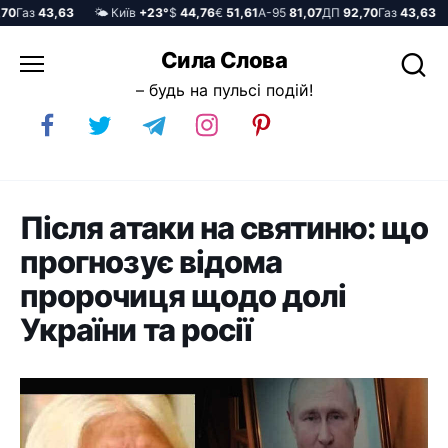
Газ
43,63
🌤️ Київ
+23°
$
44,76
€
51,61
А-95
81,07
ДП
92,70
Газ
43,63
🌤
Перейти
Сила Слова
до
– будь на пульсі подій!
вмісту
Після атаки на святиню: що
прогнозує відома
пророчиця щодо долі
України та росії