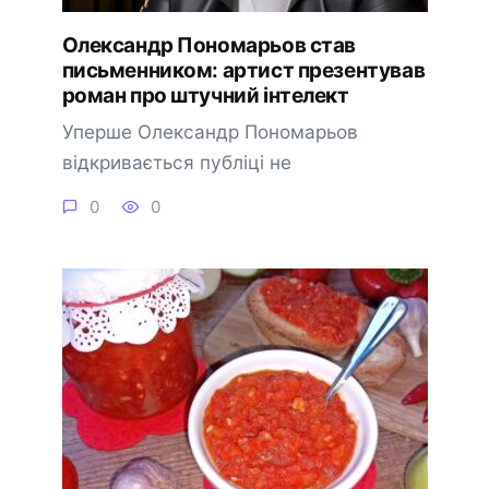
Олександр Пономарьов став
письменником: артист презентував
роман про штучний інтелект
Уперше Олександр Пономарьов
відкривається публіці не
0
0