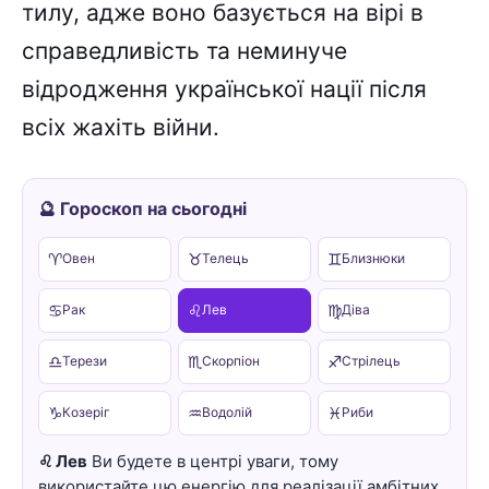
тилу, адже воно базується на вірі в
справедливість та неминуче
відродження української нації після
всіх жахіть війни.
🔮 Гороскоп на сьогодні
♈
♉
♊
Овен
Телець
Близнюки
♋
♌
♍
Рак
Лев
Діва
♎
♏
♐
Терези
Скорпіон
Стрілець
♑
♒
♓
Козеріг
Водолій
Риби
♌ Лев
Ви будете в центрі уваги, тому
використайте цю енергію для реалізації амбітних