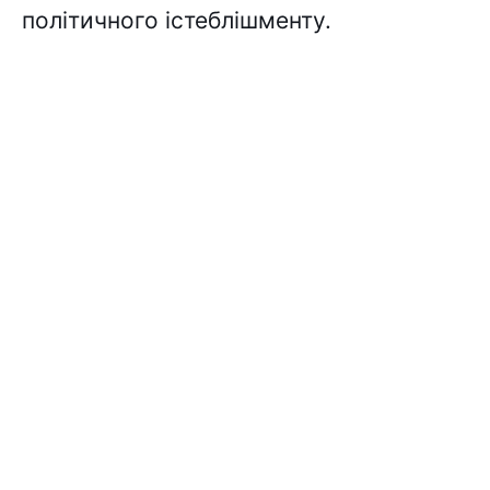
політичного істеблішменту.