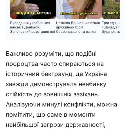
Виведення українських
Наталка Денисенко стала
Трагедія на Київ
військ з Донбасу:
дружиною Юрія
«Шахедів» влучи
Зеленський розставив всі
Савранського та взяла
будинок, загину
крапк
його прізв
Важливо розуміти, що подібні
пророцтва часто спираються на
історичний бекграунд, де Україна
завжди демонструвала неабияку
стійкість до зовнішніх зазіхань.
Аналізуючи минулі конфлікти, можна
помітити, що саме в моменти
найбільшої загрози державності,