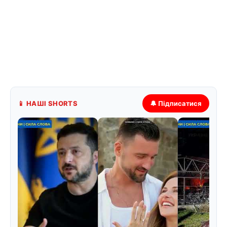
📱 НАШІ SHORTS
🔔 Підписатися