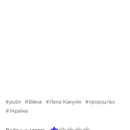
putin
Війна
Лела Какулія
пророцтво
Україна