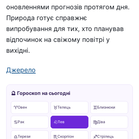
оновленнями прогнозів протягом дня.
Природа готує справжнє
випробування для тих, хто планував
відпочинок на свіжому повітрі у
вихідні.
Джерело
🔮 Гороскоп на сьогодні
♈
♉
♊
Овен
Телець
Близнюки
♋
♌
♍
Рак
Лев
Діва
♎
♏
♐
Терези
Скорпіон
Стрілець