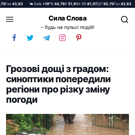
Газ
43,63
🌤️ Київ
+19°
$
44,76
€
51,61
А-95
81,07
ДП
92,70
Газ
43,63

Перейти
Сила Слова
до
– будь на пульсі подій!
вмісту
Грозові дощі з градом:
синоптики попередили
регіони про різку зміну
погоди