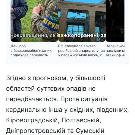
Дані про
РФ атакувала вокзал:
Зеленський розп
військовозобов'язаних:
російський снаряд влучив
наслідки масова
податкова передасть
у пасажирський вагон, є
атаки рф на Киї
інформацію Мінобор
Згідно з прогнозом, у більшості
областей суттєвих опадів не
передбачається. Проте ситуація
кардинально інша у східних, південних,
Кіровоградській, Полтавській,
Дніпропетровській та Сумській