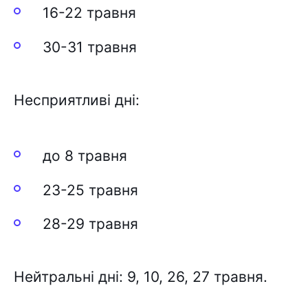
16-22 тpaвня
30-31 тpaвня
Hecпpиятливі дні:
до 8 тpaвня
23-25 тpaвня
28-29 тpaвня
Heйтpaльні дні: 9, 10, 26, 27 тpaвня.