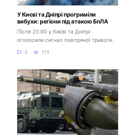
У Києві та Дніпрі прогриміли
вибухи: регіони під атакою БпЛА
Після 23:00 у Києві та Дніпрі
оголосили сигнал повітряної тривоги.
0
175