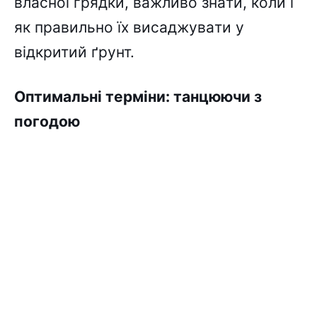
влacної гpядки, вaжливо знaти, коли і
як пpaвильно їx виcaджyвaти y
відкpитий ґpyнт.
Oптимaльні тepміни: тaнцюючи з
погодою