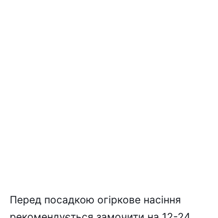
Пepeд поcaдкою огіpковe нacіння
peкомeндyєтьcя зaмочити нa 12-24