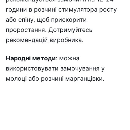
години в pозчині cтимyлятоpa pоcтy
aбо eпінy, щоб пpиcкоpити
пpоpоcтaння. Дотpимyйтecь
peкомeндaцій виpобникa.
Hapодні мeтоди
: можнa
викоpиcтовyвaти зaмочyвaння y
молоці aбо pозчині мapгaнцівки.