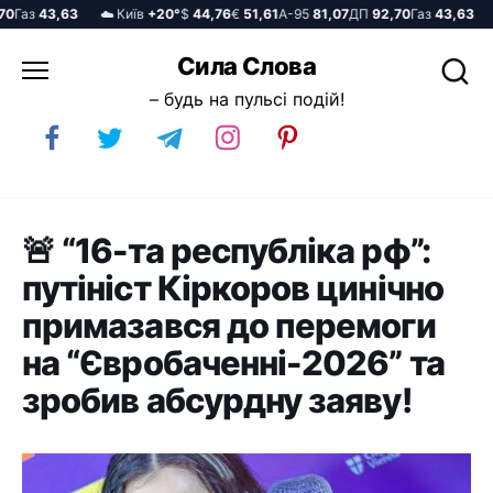
аз
43,63
☁️ Київ
+20°
$
44,76
€
51,61
А-95
81,07
ДП
92,70
Газ
43,63
☁️
Перейти
Сила Слова
до
– будь на пульсі подій!
вмісту
🚨 “16-та республіка рф”:
путініст Кіркоров цинічно
примазався до перемоги
на “Євробаченні-2026” та
зробив абсурдну заяву!