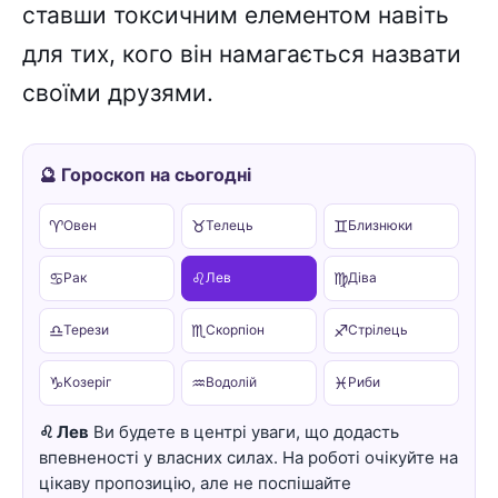
ставши токсичним елементом навіть
для тих, кого він намагається назвати
своїми друзями.
🔮 Гороскоп на сьогодні
♈
♉
♊
Овен
Телець
Близнюки
♋
♌
♍
Рак
Лев
Діва
♎
♏
♐
Терези
Скорпіон
Стрілець
♑
♒
♓
Козеріг
Водолій
Риби
♌ Лев
Ви будете в центрі уваги, що додасть
впевненості у власних силах. На роботі очікуйте на
цікаву пропозицію, але не поспішайте