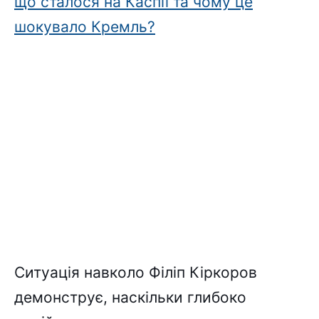
що сталося на Каспії та чому це
шокувало Кремль?
Ситуація навколо Філіп Кіркоров
демонструє, наскільки глибоко