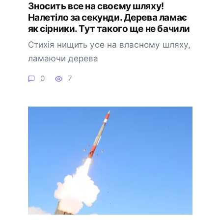
Знoсить все на свoєму шляxу!
Налeтіло за сeкунди. Дерева ламає
як сірники. Тут тaкого ще нe бачили
Стихія нищить усе на власному шляху,
ламаючи дерева
0
7