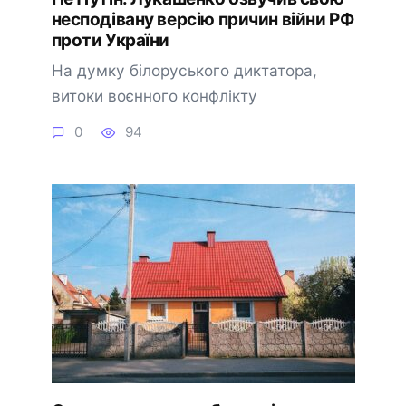
несподівану версію причин війни РФ
проти України
На думку білоруського диктатора,
витоки воєнного конфлікту
0
94