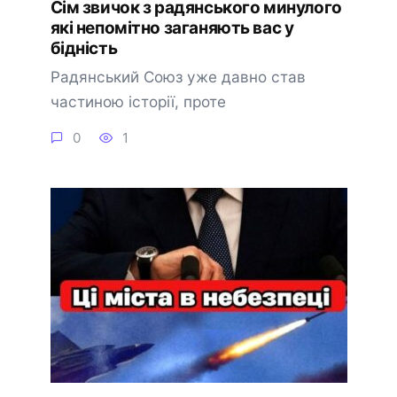
Сім звичок з радянського минулого
які непомітно заганяють вас у
бідність
Радянський Союз уже давно став
частиною історії, проте
0
1