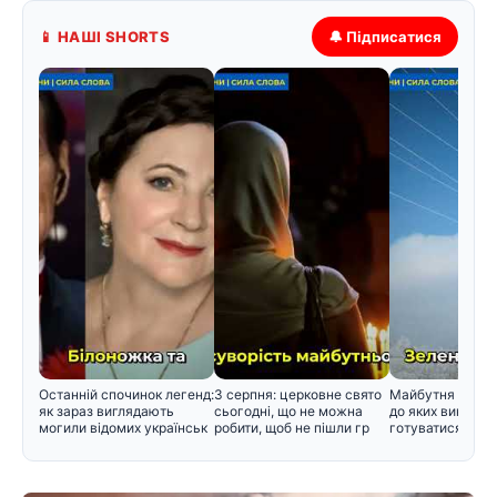
📱 НАШІ SHORTS
🔔 Підписатися
Останній спочинок легенд:
3 серпня: церковне свято
Майбутня зима в
як зараз виглядають
сьогодні, що не можна
до яких викликів
могили відомих українськ
робити, щоб не пішли гр
готуватися вже 