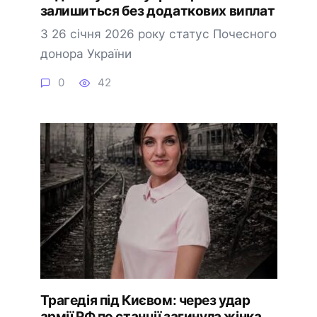
залишиться без додаткових виплат
З 26 січня 2026 року статус Почесного
донора України
0
42
Трагедія під Києвом: через удар
армії РФ по станції загинула жінка,