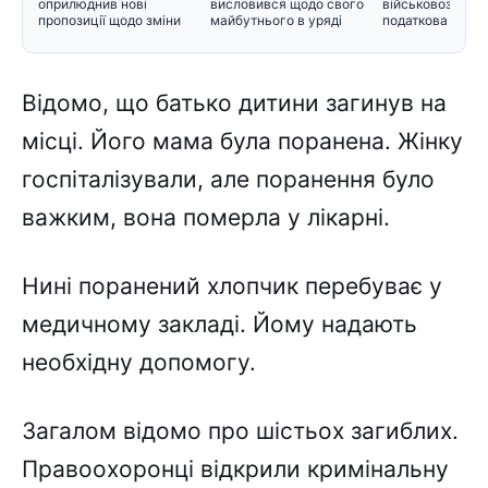
оприлюднив нові
висловився щодо свого
військовозобов'
пропозиції щодо зміни
майбутнього в уряді
податкова пере
черговості призо
інформацію Мін
Відомо, що батько дитини загинув на
місці. Його мама була поранена. Жінку
госпіталізували, але поранення було
важким, вона померла у лікарні.
Нині поранений хлопчик перебуває у
медичному закладі. Йому надають
необхідну допомогу.
Загалом відомо про шістьох загиблих.
Правоохоронці відкрили кримінальну