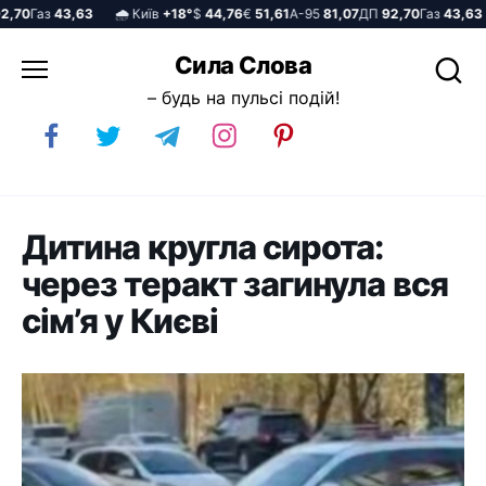
70
Газ
43,63
🌧️ Київ
+18°
$
44,76
€
51,61
А-95
81,07
ДП
92,70
Газ
43,63
Перейти
Сила Слова
до
– будь на пульсі подій!
вмісту
Дитина кругла сирота:
через теракт загинула вся
сім’я у Києві