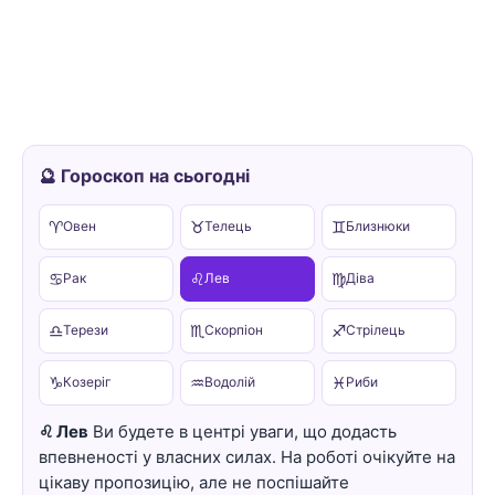
🔮 Гороскоп на сьогодні
♈
♉
♊
Овен
Телець
Близнюки
♋
♌
♍
Рак
Лев
Діва
♎
♏
♐
Терези
Скорпіон
Стрілець
♑
♒
♓
Козеріг
Водолій
Риби
♌ Лев
Ви будете в центрі уваги, що додасть
впевненості у власних силах. На роботі очікуйте на
цікаву пропозицію, але не поспішайте