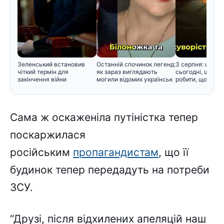
Зеленський встановив
Останній спочинок легенд:
3 серпня: церко
чіткий термін для
як зараз виглядають
сьогодні, що не
закінчення війни
могили відомих українськ
робити, щоб не 
Сама ж оскаженіла путіністка тепер
поскаржилася
російським
пропагандистам
, що її
будинок тепер передадуть на потреби
ЗСУ.
“Друзі, після відхилених апеляцій наш