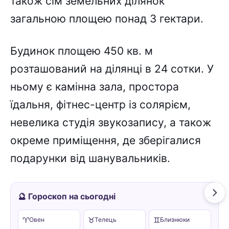
також сім земельних ділянок
загальною площею понад 3 гектари.
Будинок площею 450 кв. м
розташований на ділянці в 24 сотки. У
ньому є камінна зала, простора
їдальня, фітнес-центр із солярієм,
невелика студія звукозапису, а також
окреме приміщення, де зберігалися
подарунки від шанувальників.
🔮 Гороскоп на сьогодні
♈
♉
♊
Овен
Телець
Близнюки