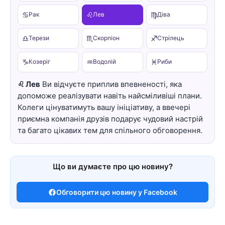
♋
♌
♍
Рак
Лев
Діва
♎
♏
♐
Терези
Скорпіон
Стрілець
♑
♒
♓
Козеріг
Водолій
Риби
♌ Лев
Ви відчуєте приплив впевненості, яка
допоможе реалізувати навіть найсміливіші плани.
Колеги цінуватимуть вашу ініціативу, а ввечері
приємна компанія друзів подарує чудовий настрій
та багато цікавих тем для спільного обговорення.
Що ви думаєте про цю новину?
Обговорити цю новину у Facebook