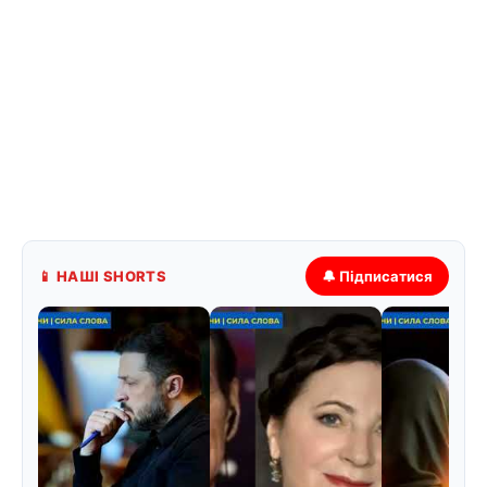
📱 НАШІ SHORTS
🔔 Підписатися