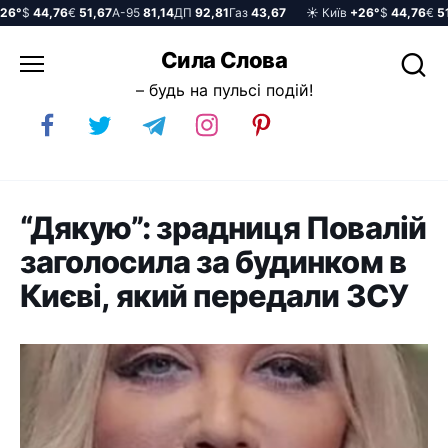
°
$
44,76
€
51,67
А-95
81,14
ДП
92,81
Газ
43,67
☀️ Київ
+26°
$
44,76
€
51,6
Перейти
Сила Слова
до
– будь на пульсі подій!
вмісту
“Дякую”: зрадниця Повалій
заголосила за будинком в
Києві, який передали ЗСУ