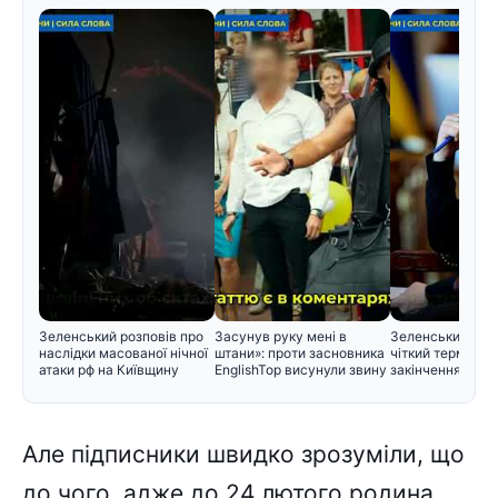
Зеленський розповів про
Засунув руку мені в
Зеленський вст
наслідки масованої нічної
штани»: проти засновника
чіткий термін дл
атаки рф на Київщину
EnglishTop висунули звину
закінчення війн
Але підписники швидко зрозуміли, що
до чого, адже до 24 лютого родина