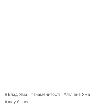
Влад Яма
знаменитості
Ліліана Яма
шоу бізнес