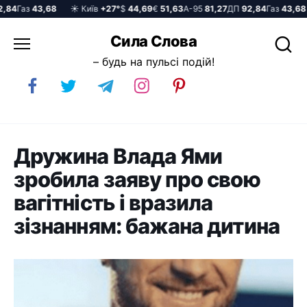
84
Газ
43,68
☀️ Київ
+27°
$
44,69
€
51,63
А-95
81,27
ДП
92,84
Газ
43,68
Перейти
Сила Слова
до
– будь на пульсі подій!
вмісту
Дружина Влада Ями
зробила заяву про свою
вагітність і вразила
зізнанням: бажана дитина