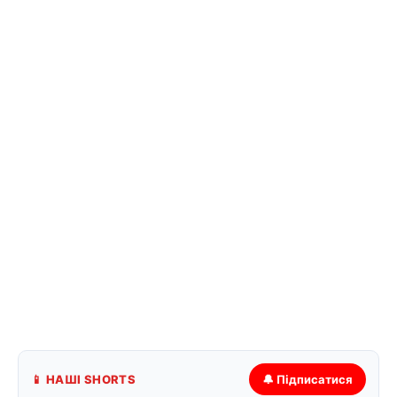
📱 НАШІ SHORTS
🔔 Підписатися