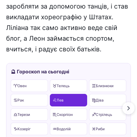
заробляти за допомогою танців, і став
викладати хореографію у Штатах.
Ліліана так само активно веде свій
блог, а Леон займається спортом,
вчиться, і радує своїх батьків.
🔮 Гороскоп на сьогодні
♈
♉
♊
Овен
Телець
Близнюки
♋
♌
♍
Рак
Лев
Діва
♎
♏
♐
Терези
Скорпіон
Стрілець
♑
♒
♓
Козеріг
Водолій
Риби