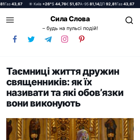
Газ
43,67
☀️ Київ
+26°
$
44,76
€
51,67
А-95
81,14
ДП
92,81
Газ
43,67
☀️ 
Перейти
Сила Слова
до
– будь на пульсі подій!
вмісту
Таємниці життя дружин
священників: як їх
називати та які обов’язки
вони виконують