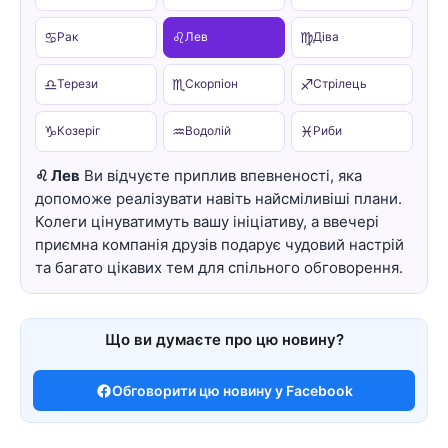
♋
♌
♍
Рак
Лев
Діва
♎
♏
♐
Терези
Скорпіон
Стрілець
♑
♒
♓
Козеріг
Водолій
Риби
♌ Лев
Ви відчуєте приплив впевненості, яка
допоможе реалізувати навіть найсміливіші плани.
Колеги цінуватимуть вашу ініціативу, а ввечері
приємна компанія друзів подарує чудовий настрій
та багато цікавих тем для спільного обговорення.
Що ви думаєте про цю новину?
Обговорити цю новину у Facebook