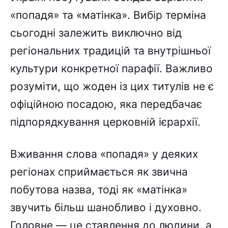
«попадя» та «матінка». Вибір терміна
сьогодні залежить виключно від
регіональних традицій та внутрішньої
культури конкретної парафії. Важливо
розуміти, що жоден із цих титулів не є
офіційною посадою, яка передбачає
підпорядкування церковній ієрархії.
Вживання слова «попадя» у деяких
регіонах сприймається як звична
побутова назва, тоді як «матінка»
звучить більш шанобливо і духовно.
Головне — це ставлення до людини, а