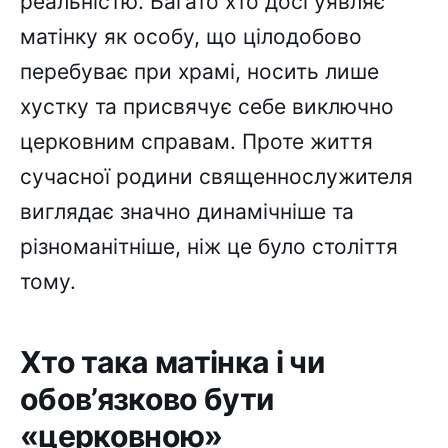
реальністю. Багато хто досі уявляє
матінку як особу, що цілодобово
перебуває при храмі, носить лише
хустку та присвячує себе виключно
церковним справам. Проте життя
сучасної родини священнослужителя
виглядає значно динамічніше та
різноманітніше, ніж це було століття
тому.
Хто така матінка і чи
обов’язково бути
«церковною»