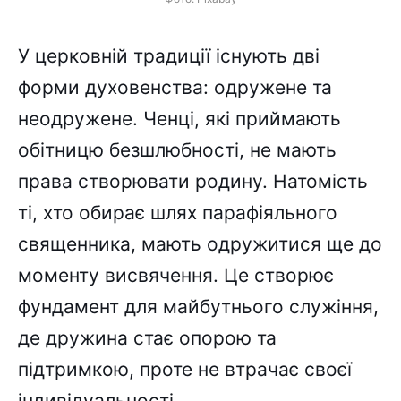
У церковній традиції існують дві
форми духовенства: одружене та
неодружене. Ченці, які приймають
обітницю безшлюбності, не мають
права створювати родину. Натомість
ті, хто обирає шлях парафіяльного
священника, мають одружитися ще до
моменту висвячення. Це створює
фундамент для майбутнього служіння,
де дружина стає опорою та
підтримкою, проте не втрачає своєї
індивідуальності.