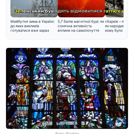
Майбутня зима в Україні:
5,7 балів магнітної бурі: як
«Харків – перша
до яких викликів
сонячна активність
як народився цей
готуватися вже зараз
вплине на самопочуття
кому було зручн
Фото: Pixabay