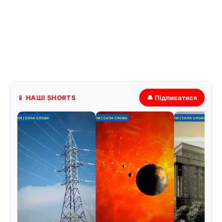
📱 НАШІ SHORTS
🔔 Підписатися