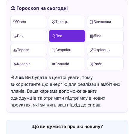
🔮 Гороскоп на сьогодні
♈
♉
♊
Овен
Телець
Близнюки
♋
♌
♍
Рак
Лев
Діва
♎
♏
♐
Терези
Скорпіон
Стрілець
♑
♒
♓
Козеріг
Водолій
Риби
♌ Лев
Ви будете в центрі уваги, тому
використайте цю енергію для реалізації амбітних
планів. Ваша харизма допоможе знайти
однодумців та отримати підтримку в нових
проєктах, які змінять ваш підхід до справ.
Що ви думаєте про цю новину?