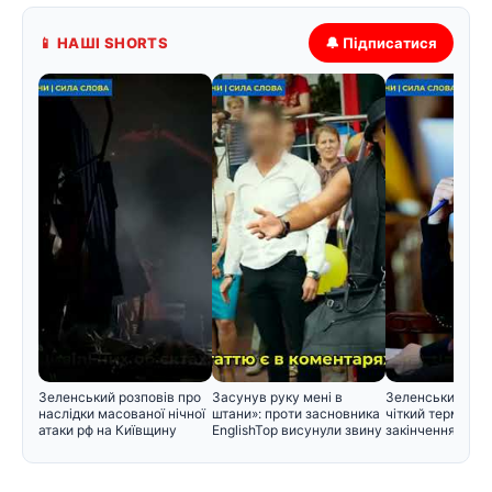
📱 НАШІ SHORTS
🔔 Підписатися
Зеленський розповів про
Засунув руку мені в
Зеленський вст
наслідки масованої нічної
штани»: проти засновника
чіткий термін дл
атаки рф на Київщину
EnglishTop висунули звину
закінчення війн