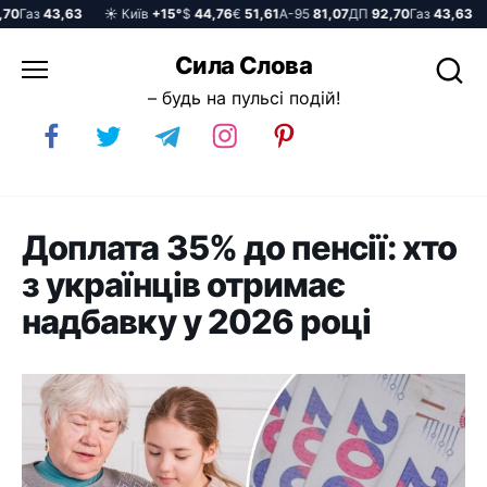
Газ
43,63
☀️ Київ
+15°
$
44,76
€
51,61
А-95
81,07
ДП
92,70
Газ
43,63
☀
Перейти
Сила Слова
до
– будь на пульсі подій!
вмісту
Доплата 35% до пенсії: хто
з українців отримає
надбавку у 2026 році