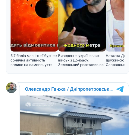
5,7 балів магнітної бурі: як
Виведення українських
Наталка Денисе
сонячна активність
військ з Донбасу:
дружиною Юрія
вплине на самопочуття
Зеленський розставив всі
Савранського т
крапк
його прізв