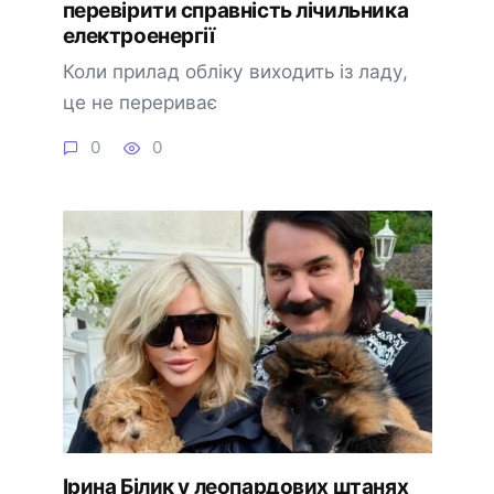
перевірити справність лічильника
електроенергії
Коли прилад обліку виходить із ладу,
це не перериває
0
0
Ірина Білик у леопардових штанях