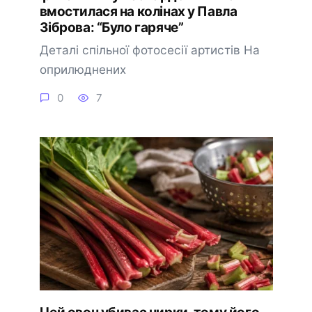
вмостилася на колінах у Павла
Зіброва: “Було гаряче”
Деталі спільної фотосесії артистів На
оприлюднених
0
7
Цей овоч убиває нирки, тому його