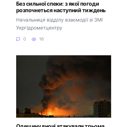
Без сильної спеки: з якої погоди
розпочнеться наступний тиждень
Начальниця відділу взаємодії зі ЗМІ
Укргідрометцентру
0
16
🔔 Підписатися
Пізніше
Одещину вночі атакували трьома