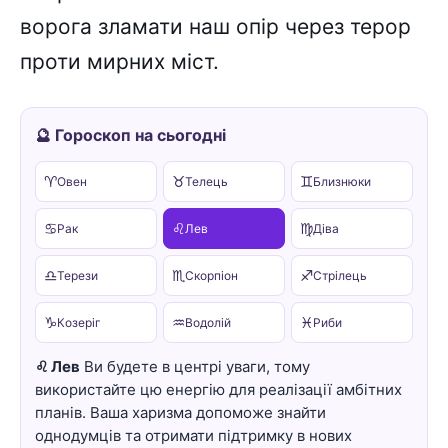
ворога зламати наш опір через терор
проти мирних міст.
🔮 Гороскоп на сьогодні
♈
♉
♊
Овен
Телець
Близнюки
♋
♌
♍
Рак
Лев
Діва
♎
♏
♐
Терези
Скорпіон
Стрілець
♑
♒
♓
Козеріг
Водолій
Риби
♌ Лев
Ви будете в центрі уваги, тому
використайте цю енергію для реалізації амбітних
планів. Ваша харизма допоможе знайти
однодумців та отримати підтримку в нових