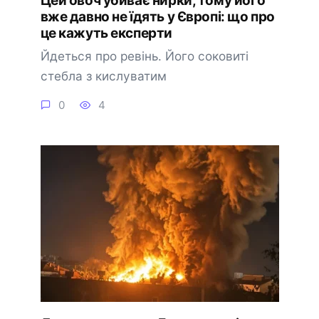
вже давно не їдять у Європі: що про
це кажуть експерти
Йдеться про ревінь. Його соковиті
стебла з кислуватим
0
4