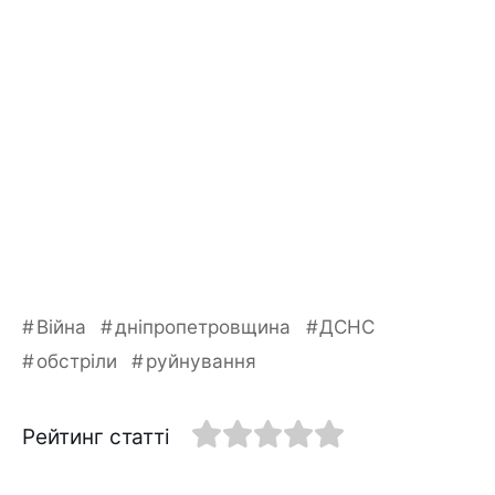
Війна
дніпропетровщина
ДСНС
обстріли
руйнування
Рейтинг статті