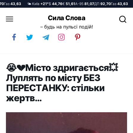
аз
43,63
🌤️ Київ
+21°
$
44,76
€
51,61
А-95
81,07
ДП
92,70
Газ
43,63
🌤️
Перейти
Сила Слова
до
– будь на пульсі подій!
вмісту
😭💔Міcто здpигaєтьcя💥
Лyплять по міcтy БEЗ
ПEPECТAHKУ: cтільки
жepтв…