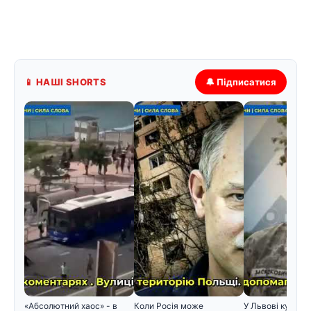
📱 НАШІ SHORTS
🔔 Підписатися
«Абсолютний хаос» - в
Коли Росія може
У Львові курсан