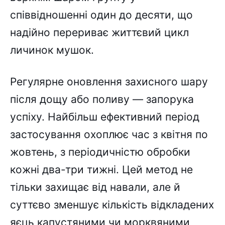
співвідношенні один до десяти, що
надійно перериває життєвий цикл
личинок мушок.
Регулярне оновлення захисного шару
після дощу або поливу — запорука
успіху. Найбільш ефективний період
застосування охоплює час з квітня по
жовтень, з періодичністю обробки
кожні два-три тижні. Цей метод не
тільки захищає від навали, але й
суттєво зменшує кількість відкладених
яєць капустяними чи морквяними