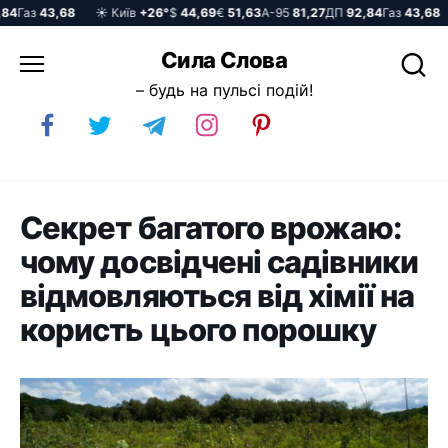
Газ
43,68
☀️ Київ
+26°
$
44,69
€
51,63
А-95
81,27
ДП
92,84
Газ
43,68
☀
Перейти
Сила Слова
до
– будь на пульсі подій!
вмісту
Секрет багатого врожаю:
чому досвідчені садівники
відмовляються від хімії на
користь цього порошку