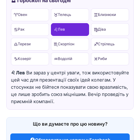
🔮 Гороскоп на сьогодні
♈
♉
♊
Овен
Телець
Близнюки
♋
♌
♍
Рак
Лев
Діва
♎
♏
♐
Терези
Скорпіон
Стрілець
♑
♒
♓
Козеріг
Водолій
Риби
♌ Лев
Ви зараз у центрі уваги, тож використовуйте
цей час для презентації своїх ідей колегам. У
стосунках не бійтеся показувати свою вразливість,
це лише зробить союз міцнішим. Вечір проведіть у
приємній компанії.
Що ви думаєте про цю новину?
Обговорити цю новину у Facebook