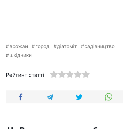
врожай
город
діатоміт
садівництво
шкідники
Рейтинг статті