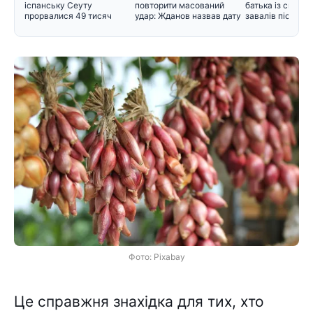
іспанську Сеуту
повторити масований
батька із сином 
прорвалися 49 тисяч
удар: Жданов назвав дату
завалів після уд
мігрантів
і поперед
Фото: Pixabay
Це справжня знахідка для тих, хто