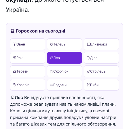
Україна.
🔮 Гороскоп на сьогодні
♈
♉
♊
Овен
Телець
Близнюки
♋
♌
♍
Рак
Лев
Діва
♎
♏
♐
Терези
Скорпіон
Стрілець
♑
♒
♓
Козеріг
Водолій
Риби
♌ Лев
Ви відчуєте приплив впевненості, яка
допоможе реалізувати навіть найсміливіші плани.
Колеги цінуватимуть вашу ініціативу, а ввечері
приємна компанія друзів подарує чудовий настрій
та багато цікавих тем для спільного обговорення.