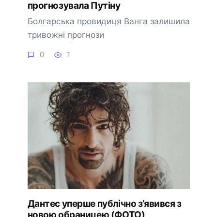
прогнозувала Путіну
Болгарська провидиця Ванга залишила
тривожні прогнози
0
1
Дантес уперше публічно з’явився з
новою обраницею (ФОТО)