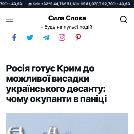
Газ
43,63
🌧️ Київ
+32°
$
44,76
€
51,61
А-95
81,07
ДП
92,70
Газ
43,63
🌧
Перейти
Сила Слова
до
– будь на пульсі подій!
вмісту
Росія готує Крим до
можливої висадки
українського десанту:
чому окупанти в паніці