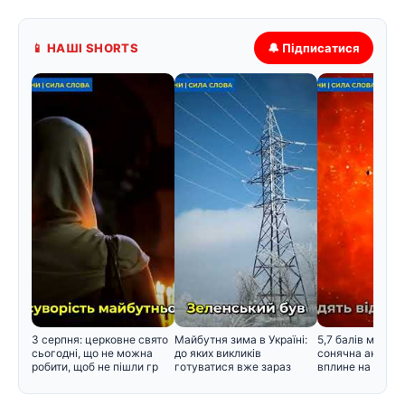
📱 НАШІ SHORTS
🔔 Підписатися
3 серпня: церковне свято
Майбутня зима в Україні:
5,7 балів магнітн
сьогодні, що не можна
до яких викликів
сонячна активні
робити, щоб не пішли гр
готуватися вже зараз
вплине на само