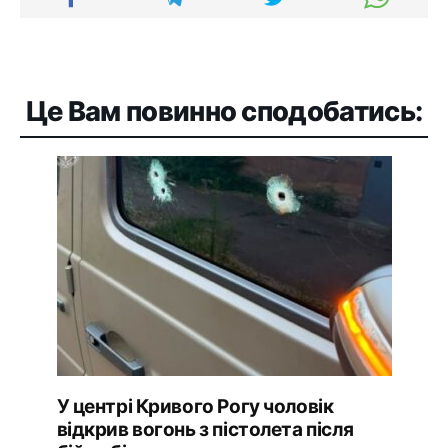
Це Вам повинно сподобатись:
У центрі Кривого Рогу чоловік
відкрив вогонь з пістолета після