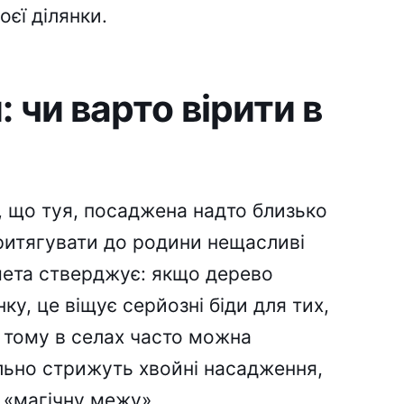
єї ділянки.
 чи варто вірити в
я, що туя, посаджена надто близько
притягувати до родини нещасливі
мета стверджує: якщо дерево
у, це віщує серйозні біди для тих,
 тому в селах часто можна
ельно стрижуть хвойні насадження,
 «магічну межу».