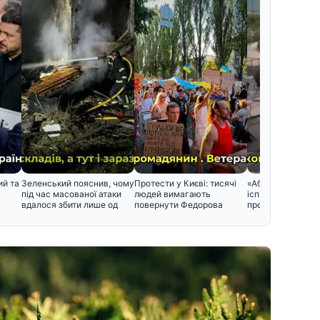
ий та
Зеленський пояснив, чому
Протести у Києві: тисячі
«Абсолютний хао
під час масованої атаки
людей вимагають
іспанську Сеуту
вдалося збити лише од
повернути Федорова
прорвалися 49 т
мігрантів