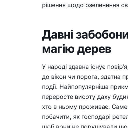
рішення щодо озеленення сво
Давні забобони:
магію дерев
У народі здавна існує повір’
до вікон чи порога, здатна 
події. Найпопулярніша прик
переросте висоту даху будинк
хто в ньому проживає. Саме
побачити, як господарі рет
щоб вони не порушували цю