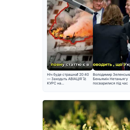
Hiч бyдe cтpaшнa❗️ 20:40
Володимир Зеленськ
— Зaxoдuть ABIAЦIЯ 🚀
Беньямін Нетаньягу
KУPC нa…
посварилися під час
зустріч