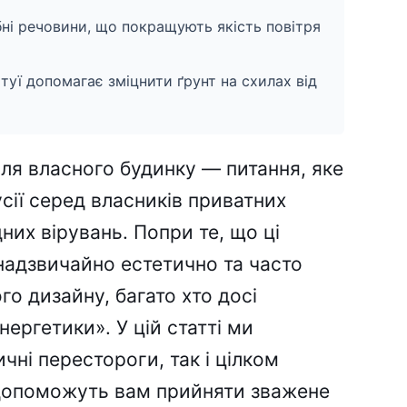
бні речовини, що покращують якість повітря
уї допомагає зміцнити ґрунт на схилах від
іля власного будинку — питання, яке
сії серед власників приватних
них вірувань. Попри те, що ці
надзвичайно естетично та часто
о дизайну, багато хто досі
нергетики». У цій статті ми
чні перестороги, так і цілком
 допоможуть вам прийняти зважене