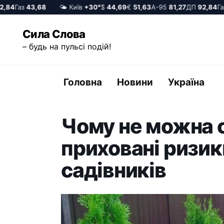
4
Газ
43,68
🌤️ Київ
+30°
$
44,69
€
51,63
А-95
81,27
ДП
92,84
Газ
4
Перейти
Сила Слова
до
– будь на пульсі подій!
вмісту
Головна
Новини
Україна
Чому не можна с
приховані ризик
садівників