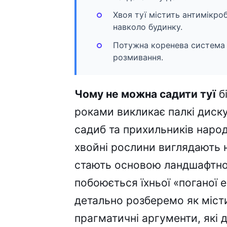
Хвоя туї містить антимікро
навколо будинку.
Потужна коренева система т
розмивання.
Чому не можна садити туї
б
роками викликає палкі диску
садиб та прихильників народ
хвойні рослини виглядають 
стають основою ландшафтног
побоюється їхньої «поганої е
детально розберемо як місти
прагматичні аргументи, які