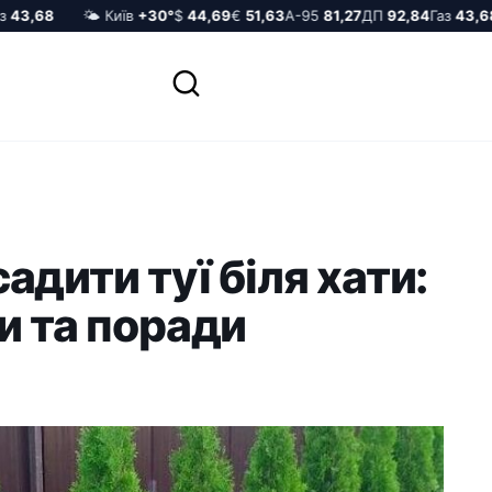
3,68
🌤️ Київ
+30°
$
44,69
€
51,63
А-95
81,27
ДП
92,84
Газ
43,68
адити туї біля хати:
и та поради