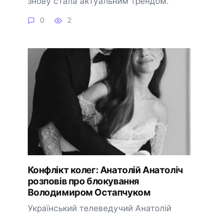
знову стала актуальним трендом.
0
2
Конфлікт колег: Анатолій Анатоліч
розповів про блокування
Володимиром Остапчуком
Український телеведучий Анатолій