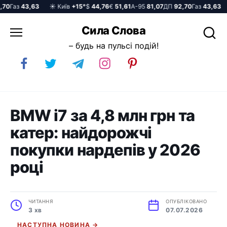
0
Газ
43,63
☀️ Київ
+15°
$
44,76
€
51,61
А-95
81,07
ДП
92,70
Газ
43,63
☀
Перейти
Сила Слова
до
– будь на пульсі подій!
вмісту
BMW i7 за 4,8 млн грн та
катер: найдорожчі
покупки нардепів у 2026
році
ЧИТАННЯ
ОПУБЛІКОВАНО
3 хв
07.07.2026
НАСТУПНА НОВИНА →