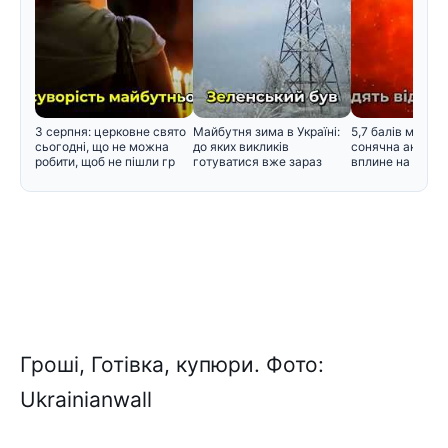
3 серпня: церковне свято
Майбутня зима в Україні:
5,7 балів магнітн
сьогодні, що не можна
до яких викликів
сонячна активні
робити, щоб не пішли гр
готуватися вже зараз
вплине на само
Гроші, Готівка, купюри. Фото:
Ukrainianwall