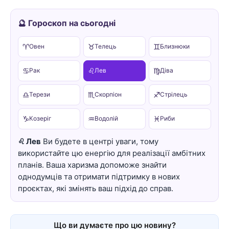
🔮 Гороскоп на сьогодні
♈
♉
♊
Овен
Телець
Близнюки
♋
♌
♍
Рак
Лев
Діва
♎
♏
♐
Терези
Скорпіон
Стрілець
♑
♒
♓
Козеріг
Водолій
Риби
♌ Лев
Ви будете в центрі уваги, тому
використайте цю енергію для реалізації амбітних
планів. Ваша харизма допоможе знайти
однодумців та отримати підтримку в нових
проєктах, які змінять ваш підхід до справ.
Що ви думаєте про цю новину?