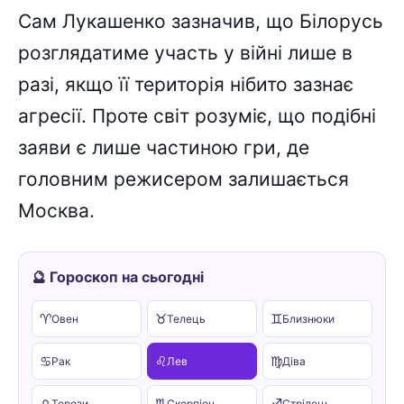
Сам Лукашенко зазначив, що Білорусь
розглядатиме участь у війні лише в
разі, якщо її територія нібито зазнає
агресії. Проте світ розуміє, що подібні
заяви є лише частиною гри, де
головним режисером залишається
Москва.
🔮 Гороскоп на сьогодні
♈
♉
♊
Овен
Телець
Близнюки
♋
♌
♍
Рак
Лев
Діва
♎
♏
♐
Терези
Скорпіон
Стрілець