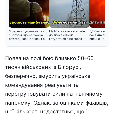
3 серпня: церковне свято
Майбутня зима в Україні:
5,7 балів магнітн
сьогодні, що не можна
до яких викликів
сонячна активні
робити, щоб не пішли гр
готуватися вже зараз
вплине на само
Поява на полі бою близько 50–60
тисяч військових із Білорусі,
безперечно, змусить українське
командування реагувати та
перегруповувати сили на північному
напрямку. Однак, за оцінками фахівців,
цієї кількості недостатньо, щоб