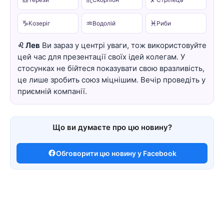
♑
♒
♓
Козеріг
Водолій
Риби
♌ Лев
Ви зараз у центрі уваги, тож використовуйте
цей час для презентації своїх ідей колегам. У
стосунках не бійтеся показувати свою вразливість,
це лише зробить союз міцнішим. Вечір проведіть у
приємній компанії.
Що ви думаєте про цю новину?
Обговорити цю новину у Facebook