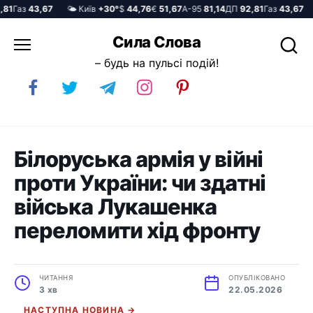
1
Газ
43,67
🌤️ Київ
+30°
$
44,76
€
51,67
А-95
81,14
ДП
92,81
Газ
43,67

Перейти
Сила Слова
до
– будь на пульсі подій!
вмісту
Білоруська армія у війні
проти України: чи здатні
війська Лукашенка
переломити хід фронту
ЧИТАННЯ
ОПУБЛІКОВАНО
3 хв
22.05.2026
НАСТУПНА НОВИНА →