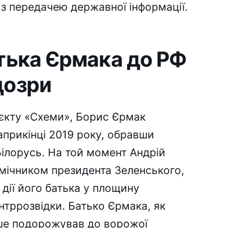
 з передачею державної інформації.
атька Єрмака до РФ
дозри
оєкту «Схеми», Борис Єрмак
априкінці 2019 року, обравши
ілорусь. На той момент Андрій
мічником президента Зеленського,
дії його батька у площину
нтррозвідки. Батько Єрмака, як
ише подорожував до ворожої