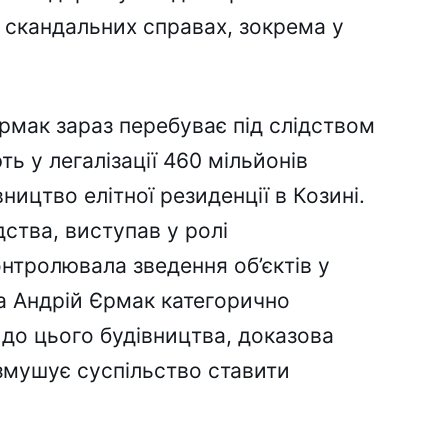
х скандальних справах, зокрема у
рмак зараз перебуває під слідством
ь у легалізації 460 мільйонів
ництво елітної резиденції в Козині.
дства, виступав у ролі
нтролювала зведення об’єктів у
ча Андрій Єрмак категорично
до цього будівництва, доказова
 змушує суспільство ставити