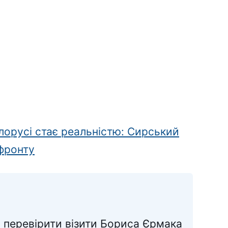
ілорусі стає реальністю: Сирський
фронту
 перевірити візити Бориса Єрмака