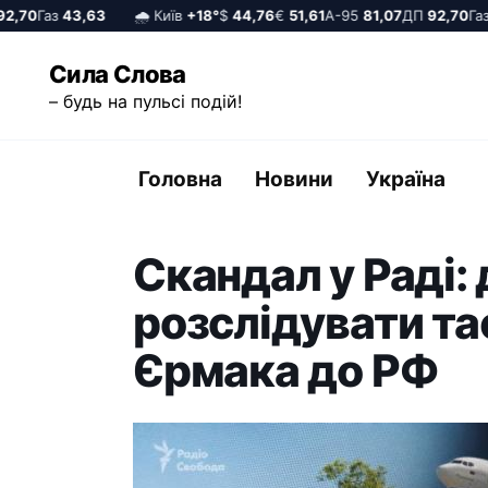
,70
Газ
43,63
🌧️ Київ
+18°
$
44,76
€
51,61
А-95
81,07
ДП
92,70
Газ
4
Перейти
Сила Слова
до
– будь на пульсі подій!
вмісту
Головна
Новини
Україна
Скандал у Раді:
розслідувати та
Єрмака до РФ