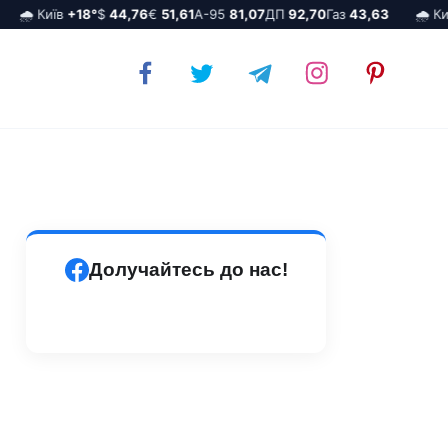
🌧️ Київ
+18°
$
44,76
€
51,61
А-95
81,07
ДП
92,70
Газ
43,63
🌧️ Київ
Долучайтесь до нас!