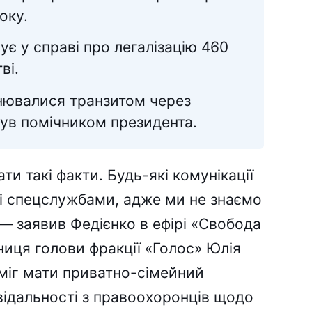
оку.
ує у справі про легалізацію 460
ві.
снювалися транзитом через
був помічником президента.
и такі факти. Будь-які комунікації
ні спецслужбами, адже ми не знаємо
 — заявив Федієнко в ефірі «Свобода
ниця голови фракції «Голос» Юлія
 міг мати приватно-сімейний
овідальності з правоохоронців щодо