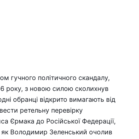
ом гучного політичного скандалу,
26 року, з новою силою сколихнув
дні обранці відкрито вимагають від
вести ретельну перевірку
иса Єрмака до Російської Федерації,
о, як Володимир Зеленський очолив