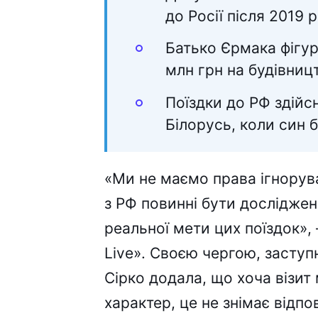
до Росії після 2019 р
Батько Єрмака фігур
млн грн на будівницт
Поїздки до РФ здій
Білорусь, коли син 
«Ми не маємо права ігноруват
з РФ повинні бути дослідже
реальної мети цих поїздок»,
Live». Своєю чергою, заступ
Сірко додала, що хоча візит
характер, це не знімає відп