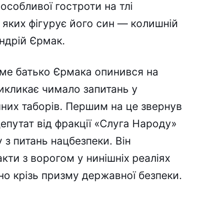
особливої гостроти на тлі
 яких фігурує його син — колишній
ндрій Єрмак.
аме батько Єрмака опинився на
викликає чимало запитань у
чних таборів. Першим на це звернув
епутат від фракції «Слуга Народу»
 з питань нацбезпеки. Він
акти з ворогом у нинішніх реаліях
о крізь призму державної безпеки.