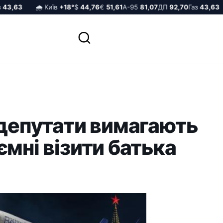
3,63
🌧️ Київ
+18°
$
44,76
€
51,61
А-95
81,07
ДП
92,70
Газ
43,63
 депутати вимагають
ємні візити батька