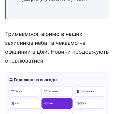
Тримаємося, віримо в наших
захисників неба та чекаємо на
офіційний відбій. Новини продовжують
оновлюватися.
🔮 Гороскоп на сьогодні
♈
♉
♊
Овен
Телець
Близнюки
♋
♌
♍
Рак
Лев
Діва