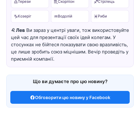
♎
♏
♐
Терези
Скорпіон
Стрілець
♑
♒
♓
Козеріг
Водолій
Риби
♌ Лев
Ви зараз у центрі уваги, тож використовуйте
цей час для презентації своїх ідей колегам. У
стосунках не бійтеся показувати свою вразливість,
це лише зробить союз міцнішим. Вечір проведіть у
приємній компанії.
Що ви думаєте про цю новину?
Обговорити цю новину у Facebook