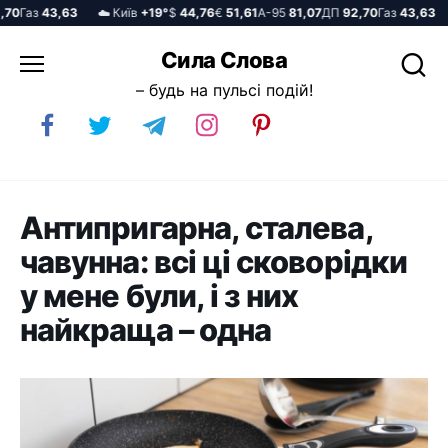
0
Газ
43,63
☁️ Київ
+19°
$
44,76
€
51,61
А-95
81,07
ДП
92,70
Газ
43,63
☁
Перейти
Сила Слова
до
– будь на пульсі подій!
вмісту
Антипригарна, сталева,
чавунна: всі ці сковорідки
у мене були, і з них
найкраща – одна