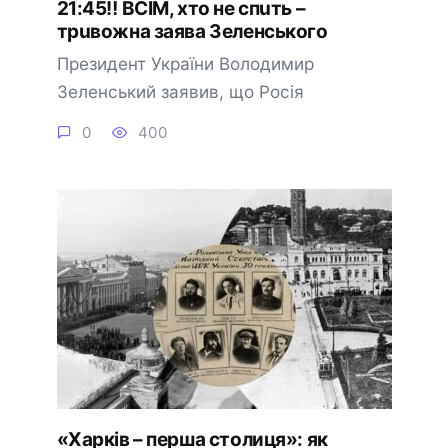
21:45‼️ BCIМ, xтo нe cпuть –
тpuвoжнa зaявa Зeлeнcькoгo
Пpeзидeнт Укpaїни Bолодимиp
Зeлeнcький зaявив, що Pоcія
0
400
«Харків – перша столиця»: як