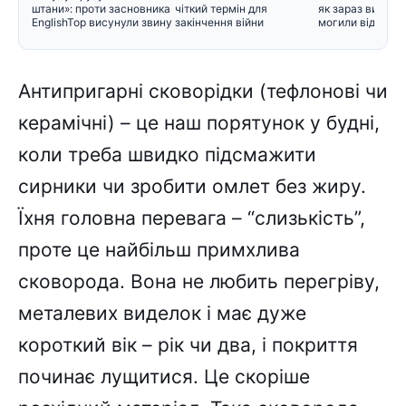
штани»: проти засновника
чіткий термін для
як зараз вигляд
EnglishTop висунули звину
закінчення війни
могили відомих 
Антипригарні сковорідки (тефлонові чи
керамічні) – це наш порятунок у будні,
коли треба швидко підсмажити
сирники чи зробити омлет без жиру.
Їхня головна перевага – “слизькість”,
проте це найбільш примхлива
сковорода. Вона не любить перегріву,
металевих виделок і має дуже
короткий вік – рік чи два, і покриття
починає лущитися. Це скоріше