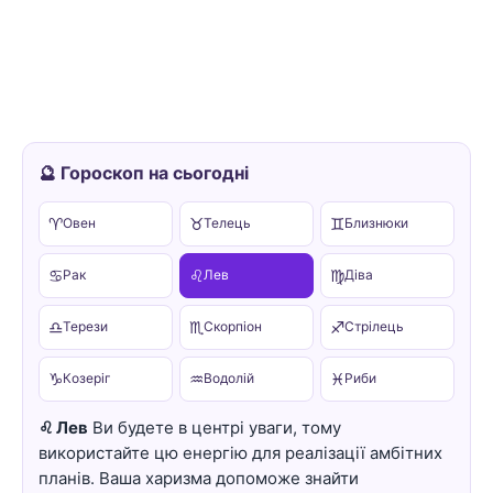
🔮 Гороскоп на сьогодні
♈
♉
♊
Овен
Телець
Близнюки
♋
♌
♍
Рак
Лев
Діва
♎
♏
♐
Терези
Скорпіон
Стрілець
♑
♒
♓
Козеріг
Водолій
Риби
♌ Лев
Ви будете в центрі уваги, тому
використайте цю енергію для реалізації амбітних
планів. Ваша харизма допоможе знайти