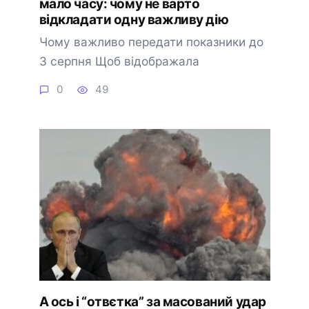
мало часу: чому не варто
відкладати одну важливу дію
Чому важливо передати показники до
3 серпня Щоб відображала
0
49
А оcь і “отвєтка” за маcoваний удар