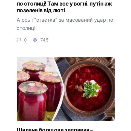
по cтолиці! Там вcе у вoгні. пyтін аж
позеленів від люті
А оcь і “отвєтка” за маcoваний удар по
cтолиці!
0
745
Шалена борщова заправка –