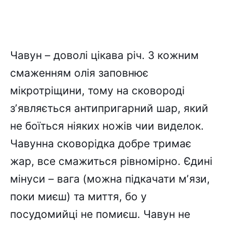
Чавун – доволі цікава річ. З кожним
смаженням олія заповнює
мікротріщини, тому на сковороді
зʼявляється антипригарний шар, який
не боїться ніяких ножів чии виделок.
Чавунна сковорідка добре тримає
жар, все смажиться рівномірно. Єдині
мінуси – вага (можна підкачати мʼязи,
поки миєш) та миття, бо у
посудомийці не помиєш. Чавун не