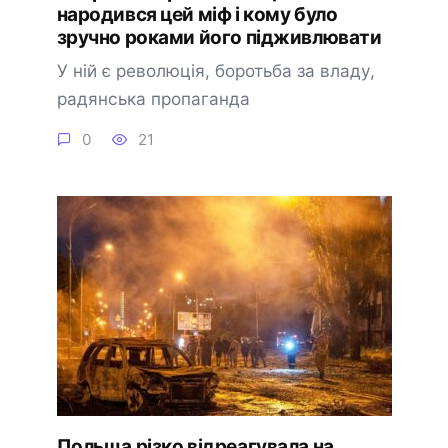
народився цей міф і кому було
зручно роками його підживлювати
У ній є революція, боротьба за владу,
радянська пропаганда
0
21
Польща різко відреагувала на