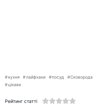
кухня
лайфхаки
посуд
Сковорода
цікаве
Рейтинг статті