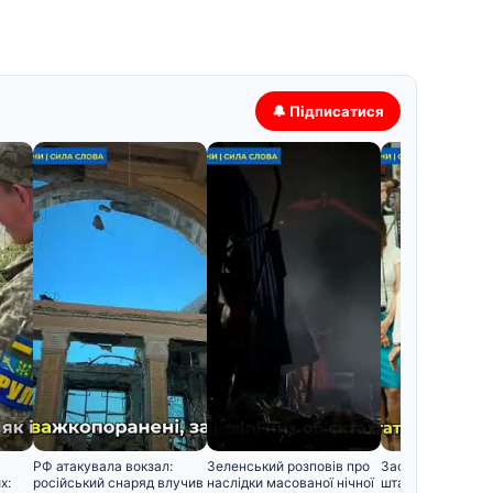
🔔 Підписатися
РФ атакувала вокзал:
Зеленський розповів про
Засунув руку мен
х:
російський снаряд влучив
наслідки масованої нічної
штани»: проти за