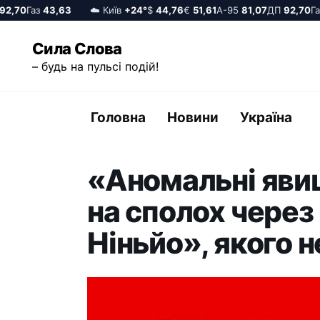
,70
Газ
43,63
☁️ Київ
+24°
$
44,76
€
51,61
А-95
81,07
ДП
92,70
Газ
Перейти
Сила Слова
до
– будь на пульсі подій!
вмісту
Головна
Новини
Україна
«Аномальні явищ
на сполох через
Ніньйо», якого н