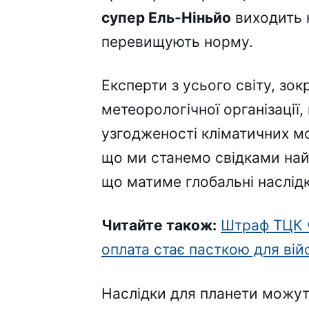
супер Ель-Ніньйо
виходить н
перевищують норму.
Експерти з усього світу, зо
метеорологічної організації
узгодженості кліматичних мо
що ми станемо свідками най
що матиме глобальні наслід
Читайте також:
Штраф ТЦК ч
оплата стає пасткою для вій
Наслідки для планети можут