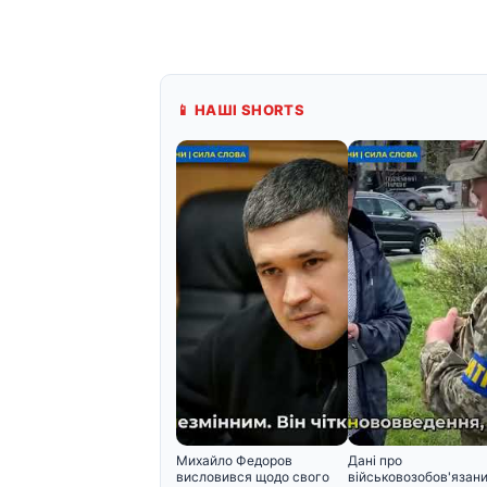
📱 НАШІ SHORTS
Михайло Федоров
Дані про
висловився щодо свого
військовозобов'язани