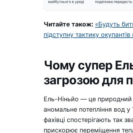
майбутнього в уряді
податкова передасть
інформацію Мінобор
Читайте також:
«Будуть бит
підступну тактику окупантів
Чому супер Ел
загрозою для 
Ель-Ніньйо — це природний 
аномальне потепління вод у 
фахівці спостерігають так зв
прискорює переміщення тепл