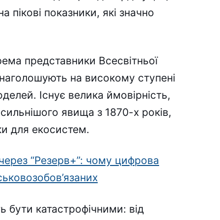
а пікові показники, які значно
крема представники Всесвітньої
, наголошують на високому ступені
делей. Існує велика ймовірність,
сильнішого явища з 1870-х років,
ки для екосистем.
ерез “Резерв+”: чому цифрова
ськовозобов’язаних
ь бути катастрофічними: від