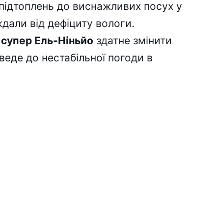
 підтоплень до виснажливих посух у
ждали від дефіциту вологи.
о
супер Ель-Ніньйо
здатне змінити
веде до нестабільної погоди в