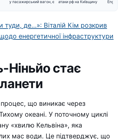
у пасажирський вагон, є
атаки рф на Київщину
EnglishTop висун
и туди, де…»: Віталій Кім розкрив
 щодо енергетичної інфраструктури
ь-Ніньйо стає
планети
процес, що виникає через
Тихому океані. У поточному циклі
ану «хвилю Кельвіна», яка
их мас води. Це підтверджує, що