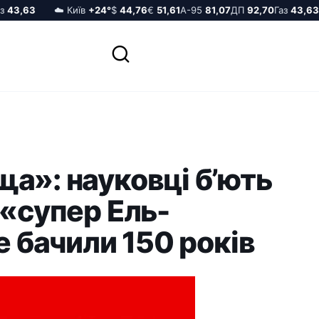
43,63
☁️ Київ
+24°
$
44,76
€
51,61
А-95
81,07
ДП
92,70
Газ
43,63
а»: науковці б’ють
 «супер Ель-
е бачили 150 років