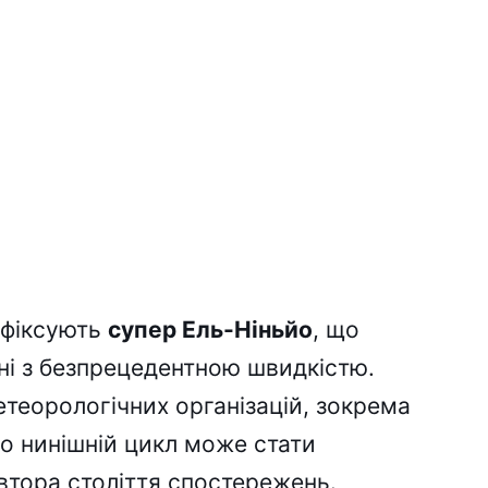
 фіксують
супер Ель-Ніньйо
, що
ні з безпрецедентною швидкістю.
метеорологічних організацій, зокрема
о нинішній цикл може стати
втора століття спостережень.