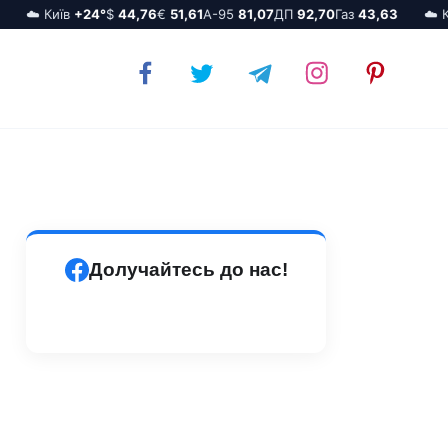
☁️ Київ
+24°
$
44,76
€
51,61
А-95
81,07
ДП
92,70
Газ
43,63
☁️ Ки
Долучайтесь до нас!