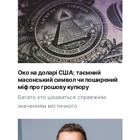
Око на доларі США: таємний
масонський символ чи поширений
міф про грошову купюру
Багато хто цікавиться справжнім
значенням містичного