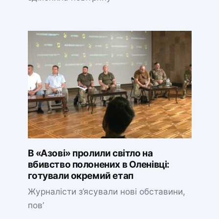
В «Азові» пролили світло на
вбивство полонених в Оленівці:
готували окремий етап
Журналісти з’ясували нові обставини,
пов’