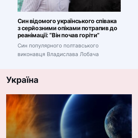
Син відомого українського співака
з серйозними опіками потрапив до
реанімації: “Він почав горіти”
Син популярного полтавського
виконавця Владислава Лобача
Україна