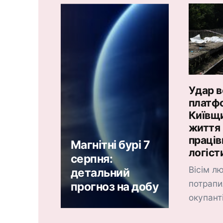
Удар в
платфо
Київщи
життя
праців
Магнітні бурі 7
логіст
серпня:
Вісім лю
детальний
потрапи
прогноз на добу
окупант