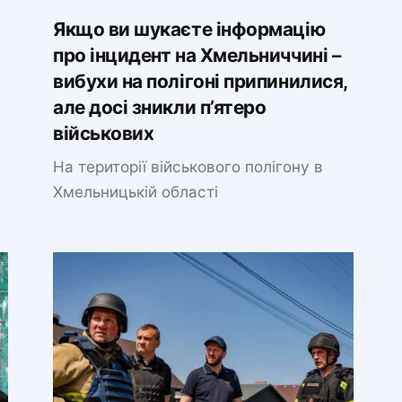
Якщо ви шукаєте інформацію
про інцидент на Хмельниччині –
вибухи на полігоні припинилися,
але досі зникли п’ятеро
військових
На території військового полігону в
Хмельницькій області