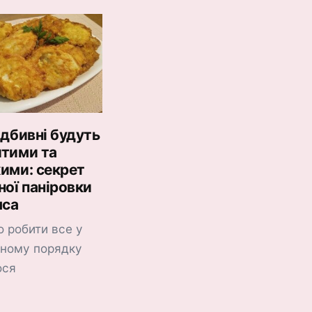
ідбивні будуть
итими та
ими: секрет
ної паніровки
яса
 робити все у
ному порядку
ося