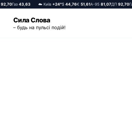
,70
Газ
43,63
☁️ Київ
+24°
$
44,76
€
51,61
А-95
81,07
ДП
92,70
Газ
Перейти
Сила Слова
до
– будь на пульсі подій!
вмісту