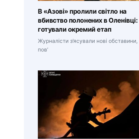
В «Азові» пролили світло на
вбивство полонених в Оленівці:
готували окремий етап
Журналісти з’ясували нові обставини,
пов’