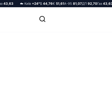
43,63
☁️ Київ
+24°
$
44,76
€
51,61
А-95
81,07
ДП
92,70
Газ
43,63