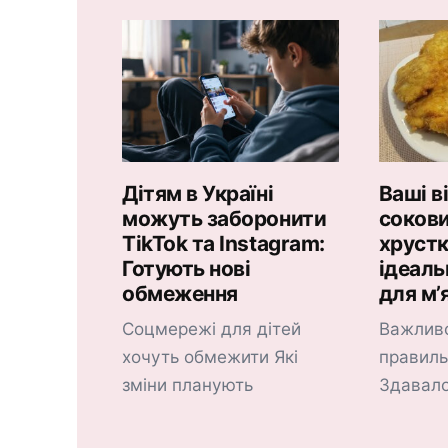
Дітям в Україні
Ваші в
можуть заборонити
соков
TikTok та Instagram:
хрустк
Готують нові
ідеаль
обмеження
для м’
Соцмережі для дітей
Важливо
хочуть обмежити Які
правиль
зміни планують
Здавал