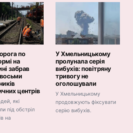
орога по
У Хмельницькому
рмі на
пролунала серія
ні забрав
вибухів: повітряну
 восьми
тривогу не
ників
оголошували
ичних центрів
У Хмельницькому
дей, які
продовжують фіксувати
ли під обстріл
серію вибухів.
ів на