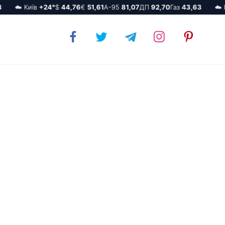
☁️ Київ
+24°
$
44,76
€
51,61
А-95
81,07
ДП
92,70
Газ
43,63
☁️ Киї