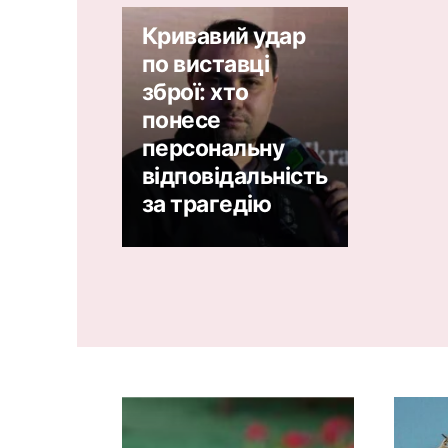
Кривавий удар
по виставці
зброї: хто
понесе
персональну
відповідальність
за трагедію