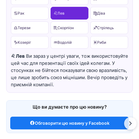
♋
♌
♍
Рак
Лев
Діва
♎
♏
♐
Терези
Скорпіон
Стрілець
♑
♒
♓
Козеріг
Водолій
Риби
♌ Лев
Ви зараз у центрі уваги, тож використовуйте
цей час для презентації своїх ідей колегам. У
стосунках не бійтеся показувати свою вразливість,
це лише зробить союз міцнішим. Вечір проведіть у
приємній компанії.
Що ви думаєте про цю новину?
Обговорити цю новину у Facebook