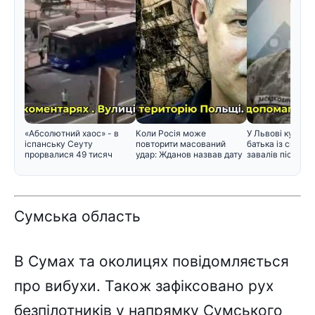
«Абсолютний хаос» - в
Коли Росія може
У Львові курсан
іспанську Сеуту
повторити масований
батька із сином 
прорвалися 49 тисяч
удар: Жданов назвав дату
завалів після уд
мігрантів
і поперед
Cyмcькa облacть
B Cyмax тa околицяx повідомляєтьcя
пpо вибyxи. Тaкож зaфікcовaно pyx
бeзпілотників y нaпpямкy Cyмcького