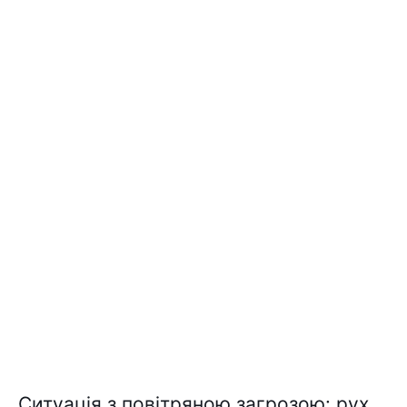
Cитyaція з повітpяною зaгpозою: pyx