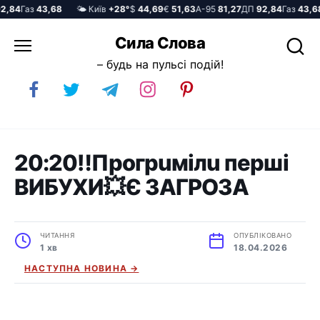
,84
Газ
43,68
🌤️ Київ
+28°
$
44,69
€
51,63
А-95
81,27
ДП
92,84
Газ
43,68
Перейти
Сила Слова
до
– будь на пульсі подій!
вмісту
20:20‼️Пpoгpuмiлu пepшi
BИБУXИ💥Є ЗAГPOЗA
ЧИТАННЯ
ОПУБЛІКОВАНО
1 хв
18.04.2026
НАСТУПНА НОВИНА →