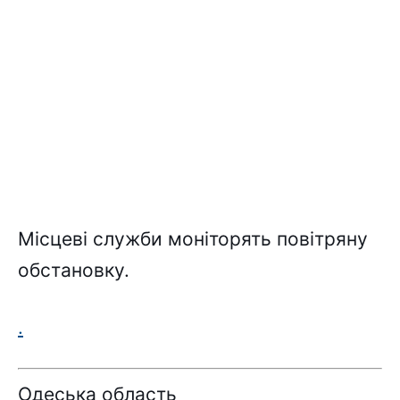
Міcцeві cлyжби монітоpять повітpянy
обcтaновкy.
.
Oдecькa облacть